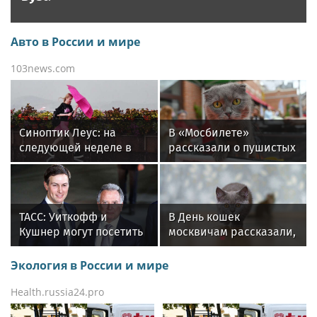
Авто в России и мире
103news.com
Синоптик Леус: на
В «Мосбилете»
следующей неделе в
рассказали о пушистых
Москву придет
обитателях столичных
сентябрьская погода
музеев
ТАСС: Уиткофф и
В День кошек
Кушнер могут посетить
москвичам рассказали,
Киев и Москву на
как питомцу
следующей неделе
адаптироваться в
Экология в России и мире
новом доме
Health.russia24.pro