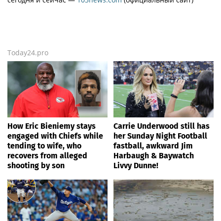
Today24.pro
How Eric Bieniemy stays
Carrie Underwood still has
engaged with Chiefs while
her Sunday Night Football
tending to wife, who
fastball, awkward Jim
recovers from alleged
Harbaugh & Baywatch
shooting by son
Livvy Dunne!