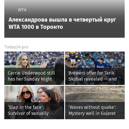
WTA
Александрова вышла в четвертый круг
WTA 1000 в Торонто
Today24.pro
Carrie Underwood still
Brewers offer for Tarik
has her Sunday Night
Skubal revealed — and
Football fastball,
it’s better than the
awkward Jim Harbaugh &
Dodgers
Baywatch Livvy Dunne!
‘Slap in the face’:
'Waves without quake':
Survivor of sexually
Mystery well in Gujarat
explicit deepfakes
baffles locals as water
lashes out over
ripples for 5 days; watch