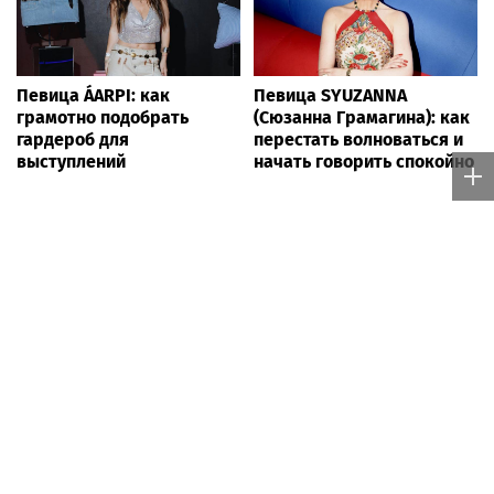
Певица ÁARPI: как
Певица SYUZANNA
грамотно подобрать
(Сюзанна Грамагина): как
гардероб для
перестать волноваться и
выступлений
начать говорить спокойно
News24.pro — тематический новостной сайт с обзором событий за 24
часа сегодня на русском языке (происшествия, авто, интернет,
настроение, блоги), с уникальной возможностью самостоятельной
публикации на интересующие Вас темы без цензуры и модерации в
режиме 24/7. Реальные новости от реальных источников 24 часа в
сутки с мгновенной трансляцией в реальном времени на сайтах
Ньюс24.про и Ньюс-Лайф.ру.
Персональные новости
Rss.plus