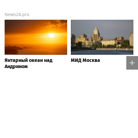
News24.pro
Янтарный океан над
МИД Москва
Андрином
Авито расширяет
StarLine Навигатор
доставку
покажет, где есть топливо
крупногабаритных
и сколько придется ждать
товаров вместе с «Байкал
на АЗС