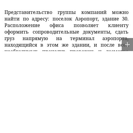
Представительство группы компаний можно
найти по адресу: поселок Аэропорт, здание 30.
Расположение офиса позволяет клиенту
оформить сопроводительные документы, сдать
груз напрямую на терминал аэропорта,
находящийся в этом же здании, и после всех
необходимых процедур проверки и досмотра
отправить его в город получения. Благодаря такой
схеме сроки доставки значительно сокращаются.
Вес груза должен быть не более 80 кг, объем – до
0,8 куб. м, а габариты – до 1,3*1*0,8 м., но при
необходимости возможно превышение этих
параметров по предварительному согласованию с
сотрудниками «Деловых Линий».
«Спрос на авиаперевозки в Благовещенск и из
него вырос более чем на треть по сравнению с
прошлым годом, что потребовало расширения
операционных мощностей. В новом офисе