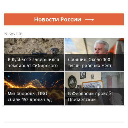
Новости России
News-life
В Кузбассе завершился
Собянин: Около 300
чемпионат Сибирского
тысяч рабочих мест
ордена Жукова округа
создано в регионах по
Росгвардии по
московскому заказу
служебно-боевой
стрельбе
Минобороны: ПВО
В Феодосии пройдёт
сбили 153 дрона над
Цветаевский
Россией за ночь 9
музыкально-
августа
поэтический
фестиваль: программа