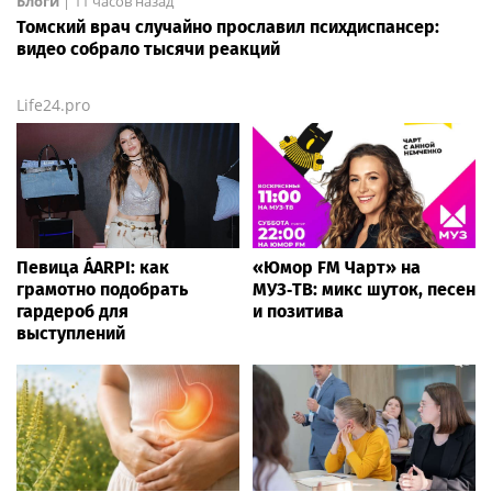
Блоги
|
11 часов назад
Томский врач случайно прославил психдиспансер:
видео собрало тысячи реакций
Life24.pro
Певица ÁARPI: как
«Юмор FM Чарт» на
грамотно подобрать
МУЗ‑ТВ: микс шуток, песен
гардероб для
и позитива
выступлений