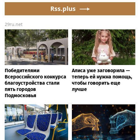
losing value fast: ‘It’s too
Oliver!
dangerous’
Rss.plus
29ru.net
Победителями
Алиса уже заговорила —
Всероссийского конкурса
теперь ей нужна помощь,
благоустройства стали
чтобы говорить еще
пять городов
лучше
Подмосковья