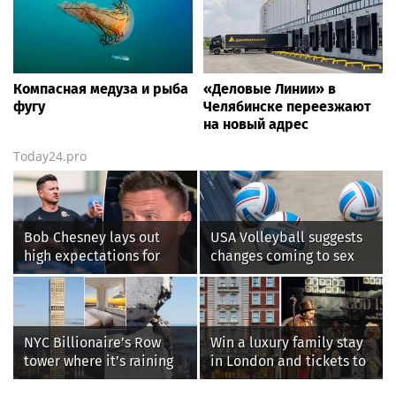
Компасная медуза и рыба
«Деловые Линии» в
фугу
Челябинске переезжают
на новый адрес
Today24.pro
Bob Chesney lays out
USA Volleyball suggests
high expectations for
changes coming to sex
UCLA athletics
testing, while junior
families raise male
athlete concerns
NYC Billionaire’s Row
Win a luxury family stay
tower where it’s raining
in London and tickets to
‘chunks of concrete’
see West End smash-hit