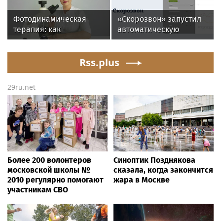
тканей
Фотодинамическая
«Скорозвон» запустил
терапия: как
автоматическую
современные
замену номеров при
технологии меняют
снижении контактности
подход к лечению
Rss.plus
онкологии
29ru.net
Более 200 волонтеров
Синоптик Позднякова
московской школы №
сказала, когда закончится
2010 регулярно помогают
жара в Москве
участникам СВО