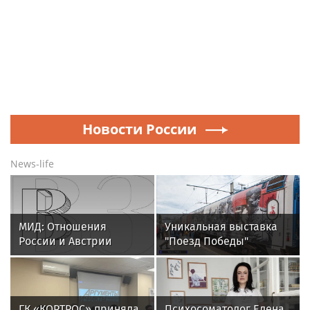
Новости России
News-life
МИД: Отношения
Уникальная выставка
России и Австрии
"Поезд Победы"
упали до низшей точки
прибудет в Томск
ГК «КОРТРОС» приняла
Психосоматолог Елена