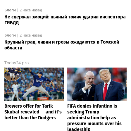
Блоги
|
2 часа назад
Не сдержал эмоций: пьяный томич ударил инспектора
ГИБДД
Блоги
|
2 часа назад
Крупный град, ливни и грозы ожидаются в Томской
области
Today24.pro
Brewers offer for Tarik
FIFA denies Infantino is
Skubal revealed — and it’s
seeking Trump
better than the Dodgers
administration help as
pressure mounts over his
leadership