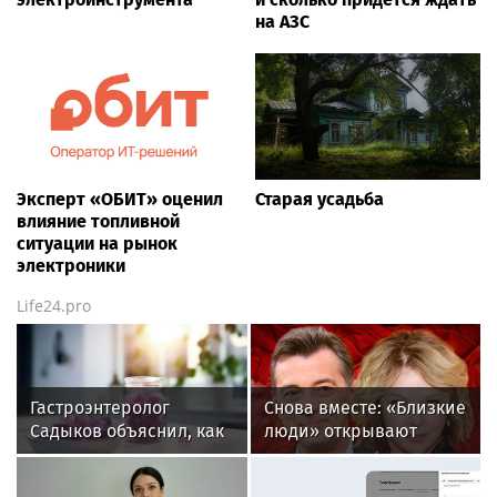
на АЗС
Эксперт «ОБИТ» оценил
Старая усадьба
влияние топливной
ситуации на рынок
электроники
Life24.pro
Гастроэнтеролог
Снова вместе: «Близкие
Садыков объяснил, как
люди» открывают
сахар в рационе
новый театральный
ускоряет изнашивание
сезон