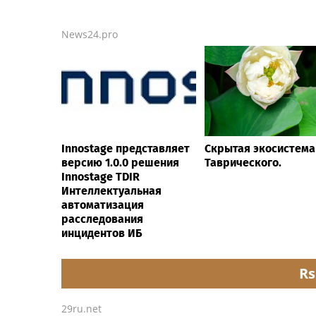
News24.pro
Innostage представляет
Скрытая экосистема
версию 1.0.0 решения
Таврического.
Innostage TDIR
Интеллектуальная
автоматизация
расследования
инцидентов ИБ
Rs
29ru.net