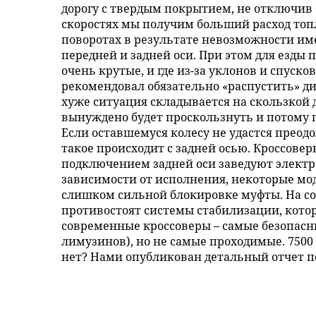
дорогу с твердым покрытием, не отключив
скоростях мы получим больший расход топ
поворотах в результате невозможности им
передней и задней оси. При этом для езды 
очень крутые, и где из-за уклонов и спуско
рекомендовал обязательно «распустить» д
хуже ситуация складывается на скользкой 
вынуждено будет проскользнуть и потому п
Если оставшемуся колесу не удастся преодо
такое происходит с задней осью. Кроссове
подключением задней оси заведуют элект
зависимости от исполнения, некоторые мод
слишком сильной блокировке муфты. На с
противостоят системы стабилизации, кото
современные кроссоверы – самые безопасн
лимузинов), но не самые проходимые. 7500
нет? Нами опубликован детальный отчет по