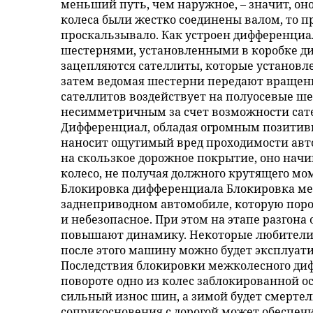
меньший путь, чем наружное, – значит, он
колеса были жестко соединены валом, то п
проскальзывало. Как устроен дифференциал
шестернями, установленными в коробке д
зацепляются сателлиты, которые установле
затем ведомая шестерни передают вращени
сателлитов воздействует на полуосевые ше
несимметричным за счет возможности сат
Дифференциал, обладая огромным позитив
наносит ощутимый вред проходимости авто
на скользкое дорожное покрытие, оно начи
колесо, не получая должного крутящего мо
Блокировка дифференциала Блокировка ме
заднеприводном автомобиле, которую порой
и небезопасное. При этом на этапе разгона
повышают динамику. Некоторые любители 
после этого машину можно будет эксплуати
Последствия блокировки межколесного ди
повороте одно из колес заблокированной о
сильный износ шин, а зимой будет смертель
соприкосновения с дорогой может обеспеч