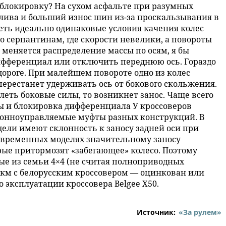
 блокировку? На сухом асфальте при разумных
лива и больший износ шин из-за проскальзывания в
еть идеально одинаковые условия качения колес
по серпантинам, где скорости невелики, а повороты
в меняется распределение массы по осям, я бы
ифференциал или отключить переднюю ось. Гораздо
дороге. При малейшем повороте одно из колес
ерестанет удерживать ось от бокового скольжения.
леть боковые силы, то возникнет занос. Чаще всего
ры и блокировка дифференциала У кроссоверов
ронноуправляемые муфты разных конструкций. В
ели имеют склонность к заносу задней оси при
овременных моделях значительному заносу
рые притормозят «забегающее» колесо. Поэтому
ые из семьи 4×4 (не считая полноприводных
 км с белорусским кроссовером — оцинкован или
 эксплуатации кроссовера Belgee X50.
Источник:
«За рулем»