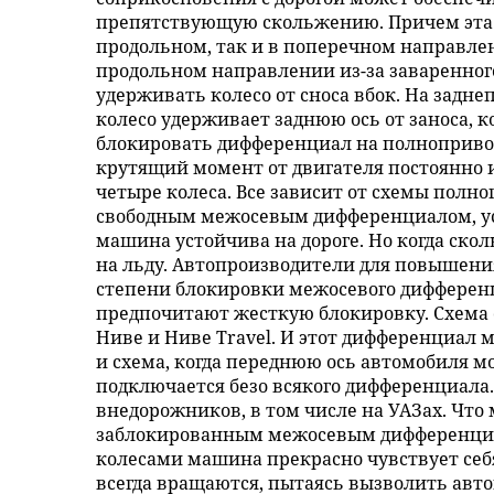
препятствующую скольжению. Причем эта 
продольном, так и в поперечном направлен
продольном направлении из-за заваренного
удерживать колесо от сноса вбок. На задн
колесо удерживает заднюю ось от заноса, к
блокировать дифференциал на полноприво
крутящий момент от двигателя постоянно 
четыре колеса. Все зависит от схемы полно
свободным межосевым дифференциалом, ус
машина устойчива на дороге. Но когда сколь
на льду. Автопроизводители для повышени
степени блокировки межосевого дифферен
предпочитают жесткую блокировку. Схема
Ниве и Ниве Travel. И этот дифференциал 
и схема, когда переднюю ось автомобиля 
подключается безо всякого дифференциала.
внедорожников, в том числе на УАЗах. Что
заблокированным межосевым дифференци
колесами машина прекрасно чувствует себя
всегда вращаются, пытаясь вызволить авто