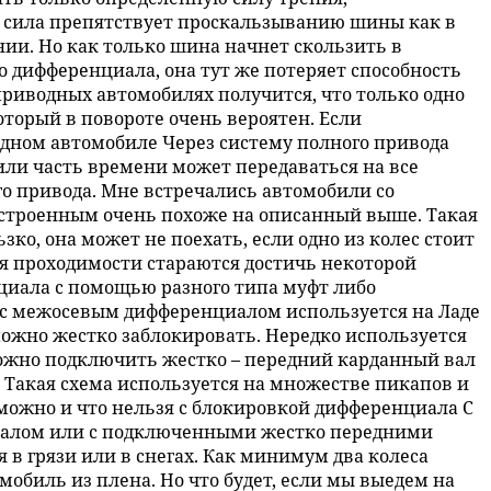
сила препятствует проскальзыванию шины как в
ии. Но как только шина начнет скользить в
 дифференциала, она тут же потеряет способность
еприводных автомобилях получится, что только одно
оторый в повороте очень вероятен. Если
дном автомобиле Через систему полного привода
или часть времени может передаваться на все
го привода. Мне встречались автомобили со
троенным очень похоже на описанный выше. Такая
зко, она может не поехать, если одно из колес стоит
я проходимости стараются достичь некоторой
циала с помощью разного типа муфт либо
 с межосевым дифференциалом используется на Ладе
можно жестко заблокировать. Нередко используется
можно подключить жестко – передний карданный вал
 Такая схема используется на множестве пикапов и
 можно и что нельзя с блокировкой дифференциала С
алом или с подключенными жестко передними
 в грязи или в снегах. Как минимум два колеса
мобиль из плена. Но что будет, если мы выедем на