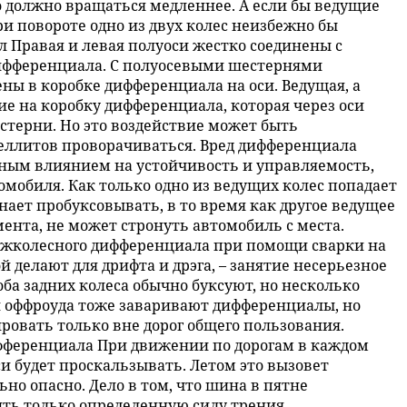
о должно вращаться медленнее. А если бы ведущие
ри повороте одно из двух колес неизбежно бы
 Правая и левая полуоси жестко соединены с
ифференциала. С полуосевыми шестернями
ны в коробке дифференциала на оси. Ведущая, а
е на коробку дифференциала, которая через оси
стерни. Но это воздействие может быть
еллитов проворачиваться. Вред дифференциала
ным влиянием на устойчивость и управляемость,
мобиля. Как только одно из ведущих колес попадает
нает пробуксовывать, в то время как другое ведущее
мента, не может стронуть автомобиль с места.
жколесного дифференциала при помощи сварки на
 делают для дрифта и дрэга, – занятие несерьезное
 оба задних колеса обычно буксуют, но несколько
оффроуда тоже заваривают дифференциалы, но
ровать только вне дорог общего пользования.
фференциала При движении по дорогам в каждом
си будет проскальзывать. Летом это вызовет
но опасно. Дело в том, что шина в пятне
ить только определенную силу трения,