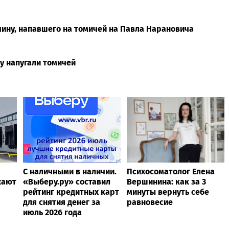
чину, напавшего на томичей на Павла Нарановича
су напугали томичей
С наличными в наличии.
Психосоматолог Елена
жают
«Выберу.ру» составил
Вершинина: как за 3
рейтинг кредитных карт
минуты вернуть себе
для снятия денег за
равновесие
июль 2026 года