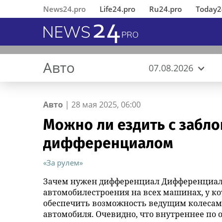
News24.pro
Life24.pro
Ru24.pro
Today2
Авто
07.08.2026
Авто
|
28 мая 2025, 06:00
Можно ли ездить с забл
В Ингушетии состоялось
«Деловые Линии» открыли
MWS AI выложила
Горный лес
Музыка, частоты и вода -
Вернувшиеся из 
«Деловые Линии
«ИНКА 4.0» пред
Зимний закат ЗС
Генетический код
дифференциалом
открытие
новый офис в аэропорту
«универсальный фильтр» для
научный комментарий
Челябинске пере
подход к создан
музей нового по
отреставрированного по
Благовещенска
больших языковых моделей в
Алексея Горшкова
новый адрес
автоматического
инициативе
открытый доступ
производства
«За рулем»
республиканского МВД
Зачем нужен дифференциал Дифференциал 
памятника первому Герою
автомобилестроения на всех машинах, у кот
России Суламбеку Осканову
обеспечить возможность ведущим колесам 
автомобиля. Очевидно, что внутреннее по 