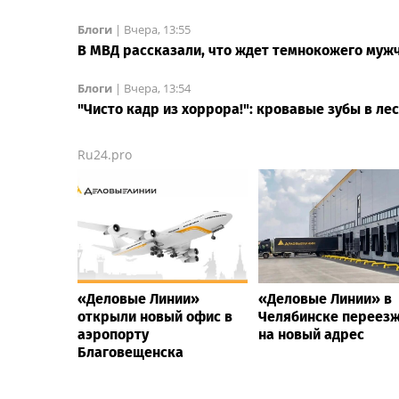
Блоги
|
Вчера, 13:55
В МВД рассказали, что ждет темнокожего муж
Блоги
|
Вчера, 13:54
"Чисто кадр из хоррора!": кровавые зубы в ле
Ru24.pro
«Деловые Линии»
«Деловые Линии» в
открыли новый офис в
Челябинске переез
аэропорту
на новый адрес
Благовещенска