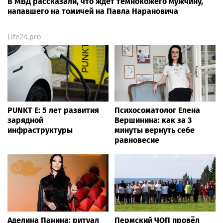
В МВД рассказали, что ждет темнокожего мужчину,
напавшего на томичей на Павла Нарановича
Life24.pro
PUNKT E: 5 лет развития
Психосоматолог Елена
зарядной
Вершинина: как за 3
инфраструктуры
минуты вернуть себе
равновесие
Аделина Панина: ритуал
Пермский ЧОП провёл