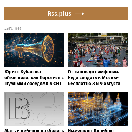
might be extremely
lashes out over
'dangerous'
Rss.plus
Republicans stalling on
AOC’s AI crimes bill
29ru.net
Юрист Кубасова
От сапов до симфоний.
объяснила, как бороться с
Куда сходить в Москве
шумными соседями в СНТ
бесплатно 8 и 9 августа
Мать и ребенок разбились
Иммунолог Болибок: