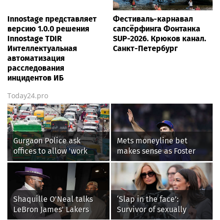
Innostage представляет
Фестиваль-карнавал
версию 1.0.0 решения
сапсёрфинга Фонтанка
Innostage TDIR
SUP-2026. Крюков канал.
Интеллектуальная
Санкт-Петербург
автоматизация
расследования
инцидентов ИБ
Today24.pro
Gurgaon Police ask
Mets moneyline bet
offices to allow 'work
makes sense as Foster
from home' as heavy rain
Griffin faces first start
floods roads again
with Cleveland
Guardians
Shaquille O'Neal talks
‘Slap in the face’:
LeBron James' Lakers
Survivor of sexually
legacy, why his new 76ers
explicit deepfakes