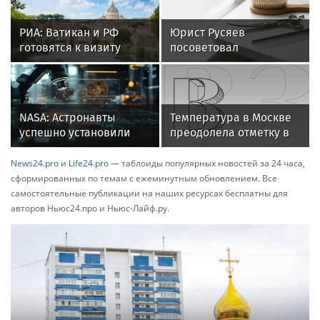
РИА: Ватикан и РФ
Юрист Русяев
готовятся к визиту
посоветовал
главы дипслужбы
фиксировать состояние
Святого престола в
питомца до груминга
Москву
NASA: Астронавты
Температура в Москве
успешно установили
преодолела отметку в
оборудование на МКС в
30 градусов
четверг
News24.pro
и
Life24.pro
— таблоиды популярных новостей за 24 часа,
сформированных по темам с ежеминутным обновлением. Все
самостоятельные публикации на наших ресурсах бесплатны для
авторов Ньюс24.про и Ньюс-Лайф.ру.