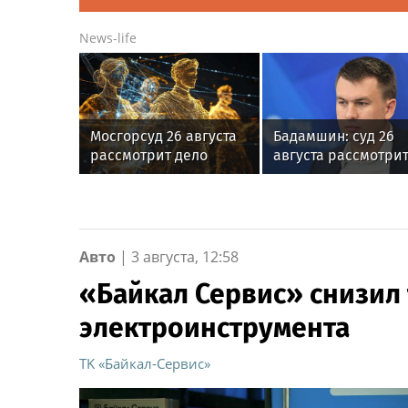
News-life
Мосгорсуд 26 августа
Бадамшин: суд 26
рассмотрит дело
августа рассмотри
блогера Ремесло
жалобы на арест
блогера Ильи Реме
Авто
|
3 августа, 12:58
«Байкал Сервис» снизил
электроинструмента
ТK «Байкал-Сервис»