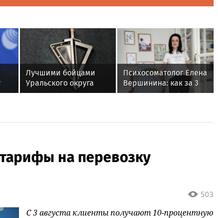
Лучшими бойцами
Психосоматолог Елена
т
Уральского округа
Вершинина: как за 3
Росгвардии стали
минуты вернуть себе
сло
военнослужащие
равновесие
озерского соединения
по охране важных
государственных
объектов
 тарифы на перевозку
503
С 3 августа клиенты получают 10-процентную