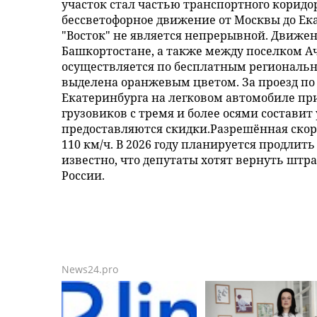
участок стал частью транспортного коридор
бессветофорное движение от Москвы до Ека
"Восток" не является непрерывной. Движе
Башкортостане, а также между поселком А
осуществляется по бесплатным региональны
выделена оранжевым цветом. За проезд по
Екатеринбурга на легковом автомобиле при
грузовиков с тремя и более осями составит
предоставляются скидки.Разрешённая скоро
110 км/ч. В 2026 году планируется продлить
известно, что депутаты хотят вернуть штр
России.
News24.pro