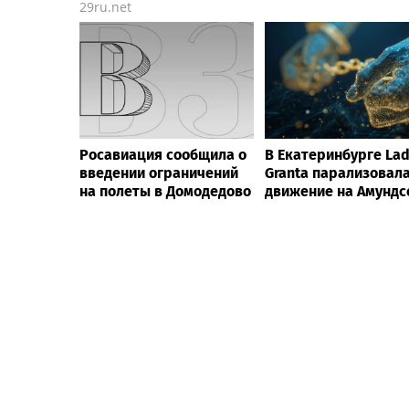
29ru.net
Росавиация сообщила о
В Екатеринбурге La
введении ограничений
Granta парализовал
на полеты в Домодедово
движение на Амундс