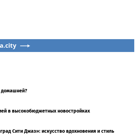
a.city
е домашней?
цией в высокобюджетных новостройках
рад Сити Джаз»: искусство вдохновения и стиль