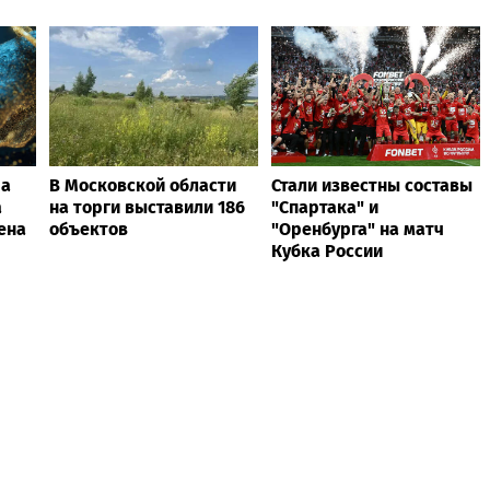
da
В Московской области
Стали известны составы
а
на торги выставили 186
"Спартака" и
ена
объектов
"Оренбурга" на матч
Кубка России