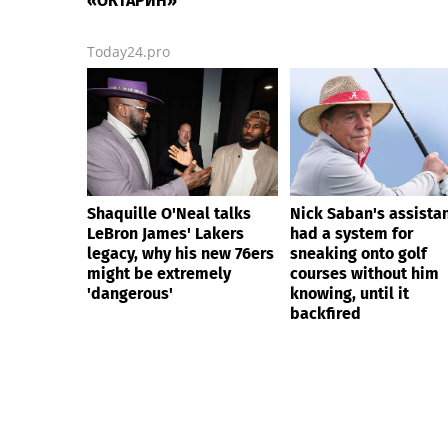
«ОКТАРИН»
Today24.pro
Shaquille O'Neal talks
Nick Saban's assista
LeBron James' Lakers
had a system for
legacy, why his new 76ers
sneaking onto golf
might be extremely
courses without him
'dangerous'
knowing, until it
backfired