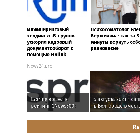
Инжиниринговый
Психосоматолог Еле
холдинг «эВ-групп»
Вершинина: как за 3
ускорил кадровый
минуты вернуть себ
документооборот с
равновесие
помощью HRlink
News24.pro
iSpring вошел в
5 августа 2021 г са
рейтинг CNews500:
в Белгороде в чест
крупнейшие ИТ-
Дня города
компании России
Rs