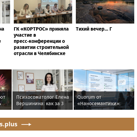
на
ГК «КОРТРОС» приняла
Тихий вечер... Г
участие в
е
пресс‑конференции о
развитии строительной
отрасли в Челябинске
лют
Психосоматолог Елена
Quorum от
ь
Вершинина: как за 3
«Наносемантики»:
минуты вернуть себе
новая ИИ-платформа
равновесие
для автоматической
s.plus
обработки
корпоративных
встреч