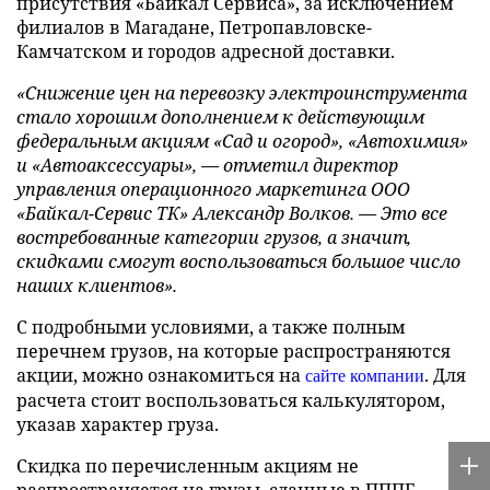
присутствия «Байкал Сервиса», за исключением
филиалов в Магадане, Петропавловске-
Камчатском и городов адресной доставки.
«Снижение цен на перевозку электроинструмента
стало хорошим дополнением к действующим
федеральным акциям «
Сад и огород», «Автохимия»
и «Автоаксессуары», — отметил
директор
управления операционного маркетинга ООО
«Байкал-Сервис ТК» Александр Волков. — Это все
востребованные категории грузов, а значит,
скидками смогут воспользоваться большое число
наших клиентов».
С подробными условиями, а также полным
перечнем грузов, на которые распространяются
акции, можно ознакомиться на
. Для
сайте компании
расчета стоит воспользоваться калькулятором,
указав характер груза.
Скидка по перечисленным акциям не
распространяется на грузы, сданные в ПППГ