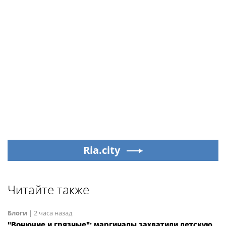
Ria.city
Читайте также
Блоги
|
2 часа назад
"Вонючие и грязные": маргиналы захватили детскую