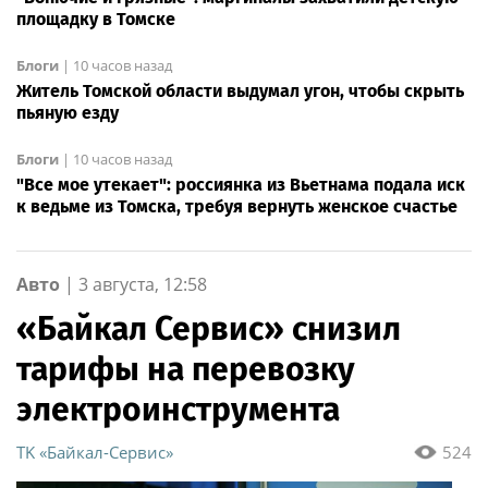
площадку в Томске
Блоги
|
10 часов назад
Житель Томской области выдумал угон, чтобы скрыть
пьяную езду
Блоги
|
10 часов назад
"Все мое утекает": россиянка из Вьетнама подала иск
к ведьме из Томска, требуя вернуть женское счастье
Авто
|
3 августа, 12:58
«Байкал Сервис» снизил
тарифы на перевозку
электроинструмента
ТK «Байкал-Сервис»
524