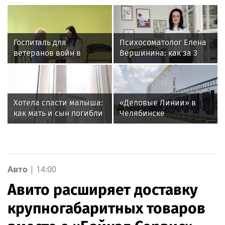
Госпиталь для
Психосоматолог Елена
ветеранов войн в
Вершинина: как за 3
Екатеринбурге получил
минуты вернуть себе
новое оборудование
равновесие
для реабилитации
Хотела спасти малыша:
«Деловые Линии» в
как мать и сын погибли
Челябинске
при падении из окна в
переезжают на новый
Раменском
адрес
Авто
|
14:00
Авито расширяет доставку
крупногабаритных товаров