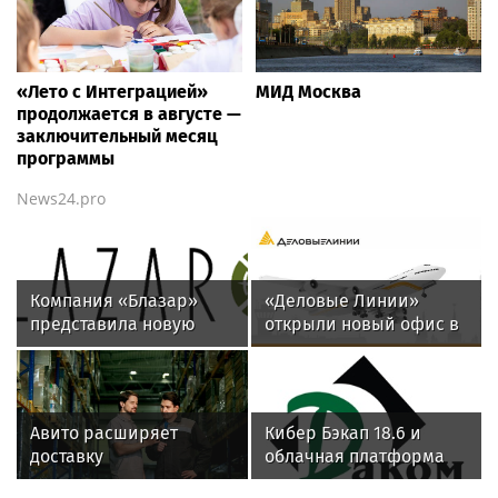
«Лето с Интеграцией»
МИД Москва
продолжается в августе —
заключительный месяц
программы
News24.pro
Компания «Блазар»
«Деловые Линии»
представила новую
открыли новый офис в
версию системы
аэропорту
контроля сетевого
Благовещенска
доступа Blazar NAC 3.0
Авито расширяет
Кибер Бэкап 18.6 и
доставку
облачная платформа
крупногабаритных
SpaceVM 6.5.9. успешно