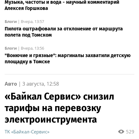
Музыка, частоты и вода - научный комментарий
Алексея Горшкова
Блоги
|
Вчера, 13:57
Пилота оштрафовали за отклонение от маршрута
полета под Томском
Блоги
|
Вчера, 13:56
"Вонючие и грязные": маргиналы захватили детскую
площадку в Томске
Авто
|
3 августа, 12:58
«Байкал Сервис» снизил
тарифы на перевозку
электроинструмента
ТK «Байкал-Сервис»
529