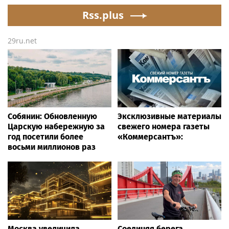
товаров вместе с
прошли испытания на
«Байкал Сервис»
Rss.plus
совместимость
29ru.net
Собянин: Обновленную
Эксклюзивные материалы
Царскую набережную за
свежего номера газеты
год посетили более
«Коммерсантъ»:
восьми миллионов раз
Москва увеличила
Соединяя берега