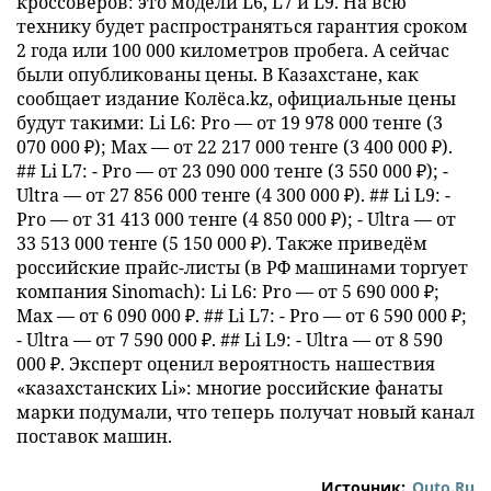
кроссоверов: это модели L6, L7 и L9. На всю
технику будет распространяться гарантия сроком
2 года или 100 000 километров пробега. А сейчас
были опубликованы цены. В Казахстане, как
сообщает издание Колёса.kz, официальные цены
будут такими: Li L6: Pro — от 19 978 000 тенге (3
070 000 ₽); Max — от 22 217 000 тенге (3 400 000 ₽).
## Li L7: - Pro — от 23 090 000 тенге (3 550 000 ₽); -
Ultra — от 27 856 000 тенге (4 300 000 ₽). ## Li L9: -
Pro — от 31 413 000 тенге (4 850 000 ₽); - Ultra — от
33 513 000 тенге (5 150 000 ₽). Также приведём
российские прайс-листы (в РФ машинами торгует
компания Sinomach): Li L6: Pro — от 5 690 000 ₽;
Max — от 6 090 000 ₽. ## Li L7: - Pro — от 6 590 000 ₽;
- Ultra — от 7 590 000 ₽. ## Li L9: - Ultra — от 8 590
000 ₽. Эксперт оценил вероятность нашествия
«казахстанских Li»: многие российские фанаты
марки подумали, что теперь получат новый канал
поставок машин.
Источник:
Quto.Ru