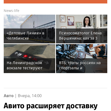
News-life
«Деловые Линии» в
Психосоматолог Елена
Челябинске
Вершинина: как за 3
переезжают на новый
минуты вернуть себе
адрес
равновесие
На Ленинградском
ВТБ: траты россиян на
вокзале тестируют
спортзалы и
напольную навигацию
спортивное питание
выросли на 40% за год
Авто
|
Вчера, 14:00
Авито расширяет доставку