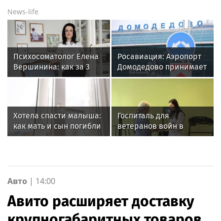
News-life
Психосоматолог Елена
Росавиация: Аэропорт
Вершинина: как за 3
Домодедово принимает
минуты вернуть себе
и отправляет рейсы по
равновесие
согласованию
Хотела спасти малыша:
Госпиталь для
как мать и сын погибли
ветеранов войн в
при падении из окна в
Екатеринбурге получил
Раменском
новое оборудование
для реабилитации
Авто
|
14:00
Авито расширяет доставку
крупногабаритных товаров