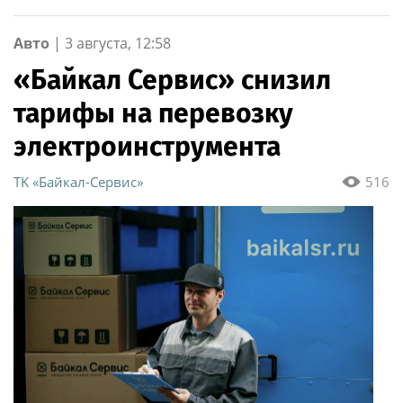
по охране важных
государственных
Авто
|
3 августа, 12:58
объектов
«Байкал Сервис» снизил
тарифы на перевозку
электроинструмента
ТK «Байкал-Сервис»
516