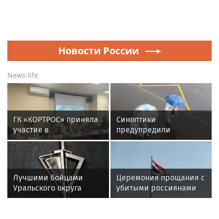
Новости России
News-life
ГК «КОРТРОС» приняла
Синоптики
участие в
предупредили
пресс‑конференции о
москвичей о жаркой
развитии строительной
погоде и дождях с
отрасли в Челябинске
грозой 6 августа
Лучшими бойцами
Церемония прощания с
Уральского округа
убитыми россиянами
Росгвардии стали
проходит в Таиланде
военнослужащие
озерского соединения