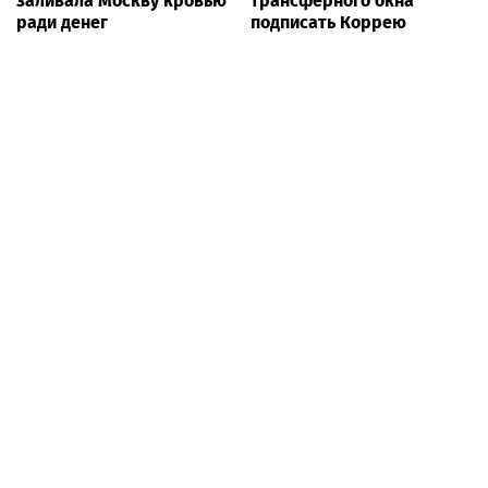
заливала Москву кровью
трансферного окна
ради денег
подписать Коррею