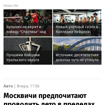
News-life
Булыкин не верит в
Новый учебный сезон в
победу "Спартака" над
Колледже Вейдера:
"Краснодаром" в матче
стартовали очные
РПЛ
программы подготовки
фитнес-тренеров и
специалистов
Лучшими бойцами
Источник: десятилетняя
индустрии здоровья
Уральского округа
девочка чуть не утонула
Росгвардии стали
в Химкинском
военнослужащие
водохранилище
озерского соединения
по охране важных
государственных
Авто
|
Вчера, 11:56
объектов
Москвичи предпочитают
проводить лето в пределах