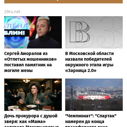
AOC’s AI crimes bill
29ru.net
Сергей Аморалов из
В Московской области
«Отпетых мошенников»
назвали победителей
поставил памятник на
окружного этапа игры
могиле жены
«Зарница 2.0»
Дочь прокурора с душой
"Чемпионат": "Спартак"
зверя: как «Мама»
намерен до конца