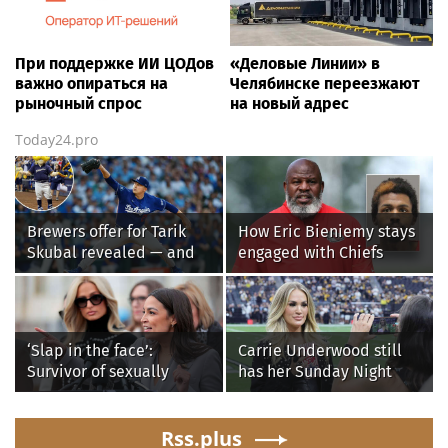
При поддержке ИИ ЦОДов
«Деловые Линии» в
важно опираться на
Челябинске переезжают
рыночный спрос
на новый адрес
Today24.pro
Brewers offer for Tarik
How Eric Bieniemy stays
Skubal revealed — and
engaged with Chiefs
it’s better than the
while tending to wife,
Dodgers
who recovers from
alleged shooting by son
‘Slap in the face’:
Carrie Underwood still
Survivor of sexually
has her Sunday Night
explicit deepfakes
Football fastball,
lashes out over
awkward Jim Harbaugh &
Republicans stalling on
Rss.plus
Baywatch Livvy Dunne!