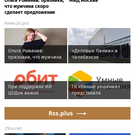
Ольга Романив: признаки,
МИД Москва
что мужчина скоро
сделает предложение
News24.pro
Ольга Романив:
«Деловые Линии» в
признаки, что мужчина
Челябинске
скоро сделает
переезжают на новый
предложение
адрес
При поддержке ИИ
ГК «Умные решения»
ЦОДов важно
представила
опираться на
комплексный подход
рыночный спрос
построения
Rss.plus
киберустойчивости
предприятий АПК
29ru.net