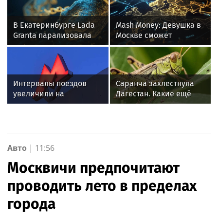
В Екатеринбурге Lada
Mash Money: Девушка в
Granta парализовала
Москве сможет
движение на
сэкономить 1,4 млн
Амундсена
рублей в год
Интервалы поездов
Саранча захлестнула
увеличили на
Дагестан. Какие ещё
фиолетовой ветке в
регионы России под
Москве из-за человека
угрозой? Назван
на пути
худший сценарий
Авто
|
11:56
Москвичи предпочитают
проводить лето в пределах
города