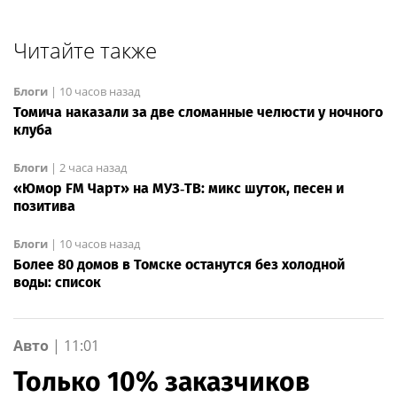
Читайте также
Блоги
|
10 часов назад
Томича наказали за две сломанные челюсти у ночного
клуба
Блоги
|
2 часа назад
«Юмор FM Чарт» на МУЗ‑ТВ: микс шуток, песен и
позитива
Блоги
|
10 часов назад
Более 80 домов в Томске останутся без холодной
воды: список
Авто
|
11:01
Только 10% заказчиков