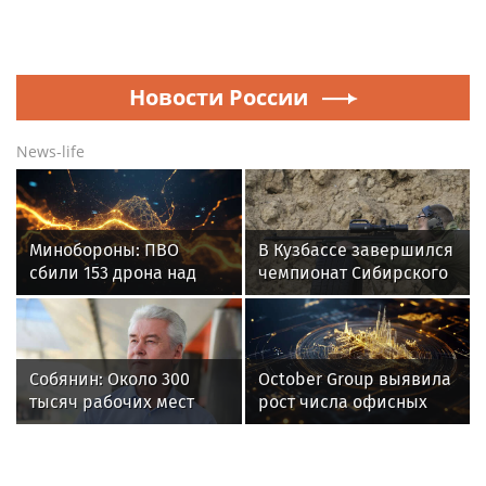
Новости России
News-life
Минобороны: ПВО
В Кузбассе завершился
сбили 153 дрона над
чемпионат Сибирского
Россией за ночь 9
ордена Жукова округа
августа
Росгвардии по
служебно-боевой
стрельбе
Собянин: Около 300
October Group выявила
тысяч рабочих мест
рост числа офисных
создано в регионах по
сотрудников в Москве
московскому заказу