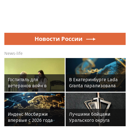
Новости России
News-life
Госпиталь для
В Екатеринбурге Lada
ветеранов войн в
Granta парализовала
Екатеринбурге получил
движение на
новое оборудование
Амундсена
для реабилитации
Индекс Мосбиржи
Лучшими бойцами
впервые с 2026 года
Уральского округа
превысил 2 300 пунктов
Росгвардии стали