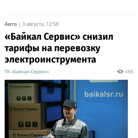
военнослужащие
озерского соединения
по охране важных
государственных
Авто
|
3 августа, 12:58
объектов
«Байкал Сервис» снизил
тарифы на перевозку
электроинструмента
ТK «Байкал-Сервис»
488