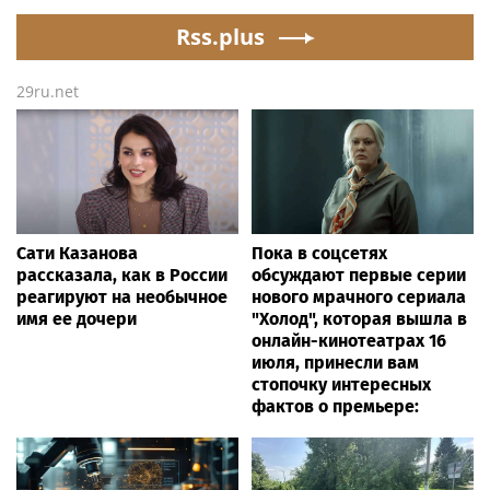
военнослужащие
равновесие
озерского соединения
Rss.plus
по охране важных
государственных
29ru.net
объектов
Сати Казанова
Пока в соцсетях
рассказала, как в России
обсуждают первые серии
реагируют на необычное
нового мрачного сериала
имя ее дочери
"Холод", которая вышла в
онлайн-кинотеатрах 16
июля, принесли вам
стопочку интересных
фактов о премьере: