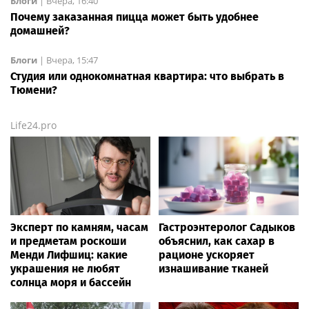
Блоги
|
Вчера, 16:40
Почему заказанная пицца может быть удобнее
домашней?
Блоги
|
Вчера, 15:47
Студия или однокомнатная квартира: что выбрать в
Тюмени?
Life24.pro
Эксперт по камням, часам
Гастроэнтеролог Садыков
и предметам роскоши
объяснил, как сахар в
Менди Лифшиц: какие
рационе ускоряет
украшения не любят
изнашивание тканей
солнца моря и бассейн