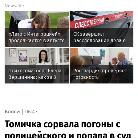
News-life
«Лето с Интеграцией»
СК завершил
продолжается в августе
расследование дела о
— заключительный
работе сим-боксов для
месяц программы
мошенников в Москве
Психосоматолог Елена
Росгвардия проверяет
Вершинина: как за 3
готовность
минуты вернуть себе
образовательных
равновесие
учреждений к новому
учебному году
Блоги
|
06:47
Томичка сорвала погоны с
полицейского и попала в суд