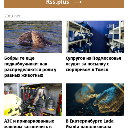
Rss.plus
29ru.net
Бобры те еще
Супругов из Подмосковья
подкаблучники: как
осудят за посылку с
распределяются роли у
сюрпризом в Томск
разных животных
АЗС и припаркованные
В Екатеринбурге Lada
машины загорелись в
Granta парализовала