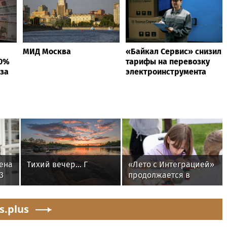
МИД Москва
«Байкал Сервис» снизил
40%
тарифы на перевозку
 за
электроинструмента
ена
Тихий вечер... Г
«Лето с Интеграцией»
3
продолжается в
бе
августе —
заключительный
s.plus
месяц программы