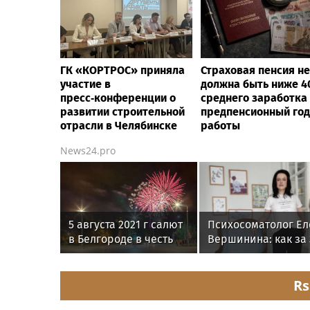
ГК «КОРТРОС» приняла
Страховая пенсия не
участие в
должна быть ниже 
пресс‑конференции о
среднего заработка
развитии строительной
предпенсионный год
отрасли в Челябинске
работы
News24.pro
5 августа 2021 г салют
Психосоматолог Ел
в Белгороде в честь
Вершинина: как за 
Дня города
минуты вернуть се
равновесие
Rs