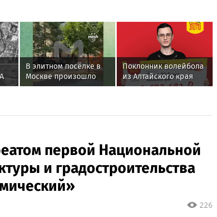
В элитном посёлке в
Поклонник волейбола
А
Москве произошло
из Алтайского края
самовозгорание
выиграл более 2 млн
электрокара Zeekr 001
рублей в «Русское
лото»
реатом первой Национальной
ктуры и градостроительства
емический»
226