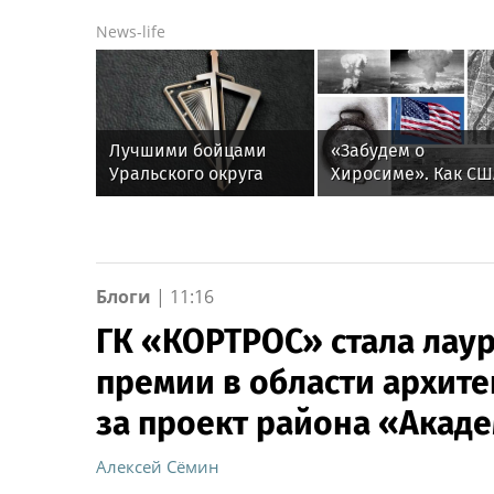
News-life
Лучшими бойцами
«Забудем о
Уральского округа
Хиросиме». Как СШ
Росгвардии стали
вычеркнули из
военнослужащие
памяти японцев
озерского соединения
лишнее
по охране важных
государственных
Блоги
|
11:16
объектов
ГК «КОРТРОС» стала лау
премии в области архите
за проект района «Акад
Алексей Сёмин