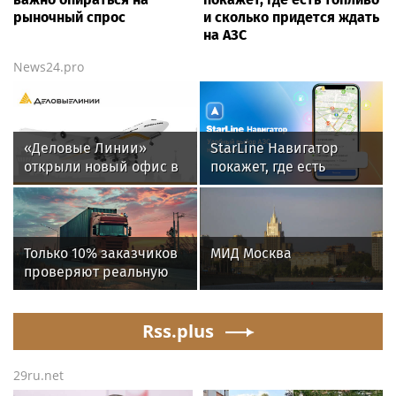
рыночный спрос
и сколько придется ждать
на АЗС
News24.pro
«Деловые Линии»
StarLine Навигатор
открыли новый офис в
покажет, где есть
аэропорту
топливо и сколько
Благовещенска
придется ждать на АЗС
Только 10% заказчиков
МИД Москва
проверяют реальную
готовность
перевозчиков к
переходу на ЭДО –
Rss.plus
«Деловые Линии» и
«Ренессанс
29ru.net
страхование»