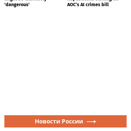
'dangerous'
AOC’s AI crimes bill
Новости России