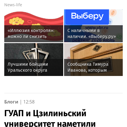
News-life
«Иллюзия контроля»:
С наличными в
можно ли снизить
наличии. «Выберу.ру»
уровень холестерина
составил рейтинг
только с помощью
кредитных карт для
диеты
снятия денег за июль
2026 года
Лучшими бойцами
Сообщника Тимура
Уральского округа
Иванова, которым
Росгвардии стали
оказался гражданин
военнослужащие
Германии, осудят в РФ
озерского соединения
заочно
по охране важных
государственных
Блоги
|
12:58
объектов
ГУАП и Цзилиньский
университет наметили