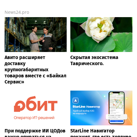
News24.pro
Авито расширяет
Скрытая экосистема
доставку
Таврического.
крупногабаритных
товаров вместе с «Байкал
Сервис»
При поддержке ИИ ЦОДов
StarLine Навигатор
важно опираться на
покажет, где есть топливо