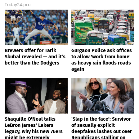
Today24.pro
Brewers offer for Tarik
Gurgaon Police ask offices
Skubal revealed — and it’s
to allow 'work from home'
better than the Dodgers
as heavy rain floods roads
again
Shaquille O'Neal talks
‘Slap in the face’: Survivor
LeBron James' Lakers
of sexually explicit
legacy, why his new 76ers
deepfakes lashes out over
might be extremely
Republicans stalling on