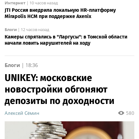
Интернет
|
10 часов назад
JTI Россия внедрила локальную HR-платформу
Mirapolis HCM при поддержке Axenix
Блоги
|
12 часов назад
Камеры спрятались в "Ларгусы": в Томской области
начали ловить нарушителей на ходу
Блоги
|
18:36
UNIKEY: московские
новостройки обгоняют
депозиты по доходности
Алексей Сёмин
580