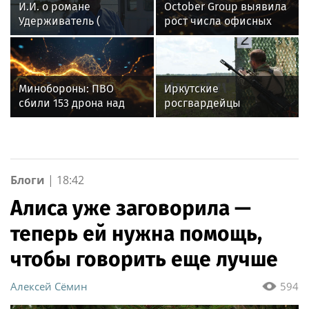
И.И. о романе
October Group выявила
Удерживатель (
рост числа офисных
Удерживающий сейчас
сотрудников в Москве
) русского вологодского
писателя и поэта
Андрея Малышева (
Минобороны: ПВО
Иркутские
роман опубликован в
сбили 153 дрона над
росгвардейцы
2016 г. )
Россией за ночь 9
завоевали золото на
августа
чемпионате
Сибирского ордена
Жукова округа
Росгвардии по
Блоги
|
18:42
служебно-боевой
Алиса уже заговорила —
стрельбе
теперь ей нужна помощь,
чтобы говорить еще лучше
Алексей Сёмин
594