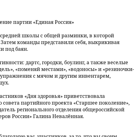
ение партии «Единая Россия»
 средней школы с общей разминки, в которой
 Затем команды представили себя, выкрикивая
и под баян.
вности: дартс, городки, боулинг, а также веселые
цель», «поменяй местами», «водоносы» и «резиночки-
 упражнения с мячом и другим инвентарем,
дух.
астников «Дня здоровья» приветствовала
 совета партийного проекта «Старшее поколение»,
едатель регионального отделения общероссийской
ров России» Галина Невалённая.
лагодарю вас, участников, за то, что вы своим