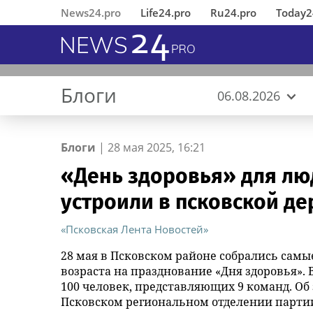
News24.pro
Life24.pro
Ru24.pro
Today2
Блоги
06.08.2026
Блоги
|
28 мая 2025, 16:21
«День здоровья» для лю
В Ингушетии состоялось
«Деловые Линии» открыли
MWS AI выложила
****
Генетический код искусства:
Вернувшиеся из 
«Деловые Линии
«ИНКА 4.0» пред
Помидорки
Пилота оштрафо
устроили в псковской д
открытие
новый офис в аэропорту
«универсальный фильтр» для
музей нового поколения
Челябинске пере
подход к создан
отклонение от м
отреставрированного по
Благовещенска
больших языковых моделей в
новый адрес
автоматического
полета под Томс
инициативе
открытый доступ
производства
«Псковская Лента Новостей»
республиканского МВД
28 мая в Псковском районе собрались сам
памятника первому Герою
возраста на празднование «Дня здоровья». 
России Суламбеку Осканову
100 человек, представляющих 9 команд. Об
Псковском региональном отделении партии