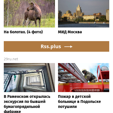
На болотах. (4 фото)
МИД Москва
Rss.plus
29ru.net
В Раменском открылась
Пожар в детской
экскурсия по бывшей
больнице в Подольске
бумагопрядильной
потушили
фабрике