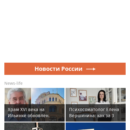
Новости России
News-life
Храм XVI века на
Психосоматолог Елена
Ильинке обновлен.
Вершинина: как за 3
Собянин рассказал об
минуты вернуть себе
итогах работ
равновесие