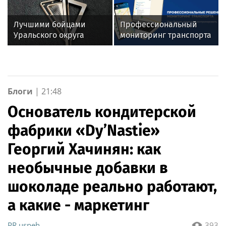
Лучшими бойцами
Профессиональный
Уральского округа
мониторинг транспорта
Росгвардии стали
ГЛОНАСС/GPS: полный
военнослужащие
контроль и экономия
озерского соединения
для вашего автопарка
по охране важных
государственных
Блоги
|
21:48
объектов
Основатель кондитерской
фабрики «Dy’Nastie»
Георгий Хачинян: как
необычные добавки в
шоколаде реально работают,
а какие - маркетинг
PR uspeh
393