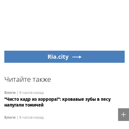
Ria.city
Читайте также
Блоги
|
8 часов назад
"Чисто кадр из хоррора!": кровавые зубы в лесу
напугали томичей
Блоги
|
8 часов назад
Подросток пропал во время купания в Оби под