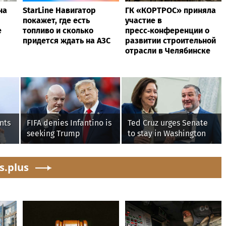
на
StarLine Навигатор
ГК «КОРТРОС» приняла
покажет, где есть
участие в
е
топливо и сколько
пресс‑конференции о
придется ждать на АЗС
развитии строительной
отрасли в Челябинске
nts
FIFA denies Infantino is
Ted Cruz urges Senate
seeking Trump
to stay in Washington
administration help as
until Protect College
pressure mounts over
Sports Act passes this
s.plus
his leadership
week