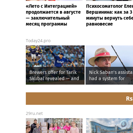
«Лето с Интеграцией»
Психосоматолог Еле
продолжается в августе
Вершинина: как за 3
— заключительный
минуты вернуть себ
месяц программы
равновесие
Today24.pro
Brewers offer for Tarik
Nick Saban's assista
Skubal revealed — and
had a system for
it’s better than the
sneaking onto golf
Dodgers
courses without him
knowing, until it
Rs
backfired
29ru.net