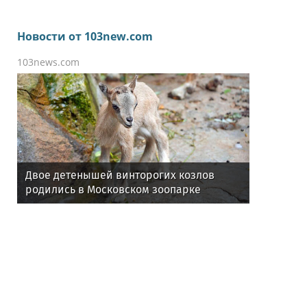
Новости от 103new.com
103news.com
Двое детенышей винторогих козлов
родились в Московском зоопарке