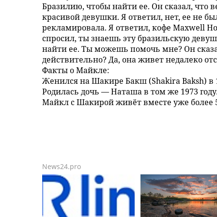
Бразилию, чтобы найти ее. Он сказал, что 
красивой девушки. Я ответил, нет, ее не бы
рекламировала. Я ответил, кофе Maxwell Hou
спросил, ты знаешь эту бразильскую девуш
найти ее. Ты можешь помочь мне? Он сказал
действительно? Да, она живет недалеко отс
Факты о Майкле:
Женился на Шакире Бакш (Shakira Baksh) в 1
Родилась дочь — Наташа в том же 1973 году
Майкл с Шакирой живёт вместе уже более 50
News24.pro