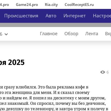
4.pro
Game24.pro
Ria.city
CoolReceptES.ru
Происшествия
Авто
Интернет
Настро
Главное
Обзор
Лента
Вк
6
ря 2025
забвения
» в
ставила
 жизнь»:
Полиция уличила жителя
«Деловые Линии» и «Авито
Отсутствие современных HR-
African Elegance
Рома слышит. Теперь ему
Ирина Волк: 
«Деловые Ли
«Сумма техн
Бастет
ГК «КОРТРОС
езжают на
ию полностью
рое сердце»
Якутска в краже из квартиры
Работа»: спрос на молодых
сервисов осложняет
нужно научиться понимать
вынесен при
Работа»: спр
созданием 
лауреатом п
6
лы принять
бывшей жены
специалистов в логистике
компаниям привлечение
речь
организован
специалистов
решений на 
Национально
«Дети и
драгоценностей на
продолжает расти
сотрудников – опрос
которые обв
продолжает 
«ИНКА 4.0»
области архи
полмиллиона рублей
незаконной 
градостроите
и сразу влюбился. Это была реклама кофе в
иностранцев
района «Ака
то эта женщина для меня. И я сказал своему
 и найдем ее. Я пошел на дискотеку с моим другом,
шел знакомый. Он спросил, почему вы без девчонок,
ую девушку по телевизору, и завтра утром я полечу в