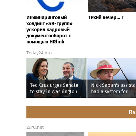
Инжиниринговый
Тихий вечер... Г
холдинг «эВ-групп»
ускорил кадровый
документооборот с
помощью HRlink
Today24.pro
Ted Cruz urges Senate
Nick Saban's assista
to stay in Washington
had a system for
until Protect College
sneaking onto golf
Sports Act passes this
courses without him
week
knowing, until it
Rs
backfired
29ru.net