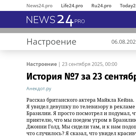
News24.pro
Life24.pro
Ru24.pro
Today2
Настроение
06.08.202
Настроение
|
23 сентября 2025, 00:00
История №7 за 23 сентяб
В Ингушетии состоялось
«Деловые Линии» открыли
MWS AI выложила
****
Александр Боднар,
Вернувшиеся из 
«Деловые Линии
«ИНКА 4.0» пред
Помидорки
«Букет длиною в
открытие
новый офис в аэропорту
«универсальный фильтр» для
гендиректор группы
Челябинске пере
подход к создан
фонд «АиФ. Доб
Анекдот.ру
отреставрированного по
Благовещенска
больших языковых моделей в
компаний «Рюрик»: «В это
новый адрес
автоматического
приглашает шко
инициативе
открытый доступ
сложное время наш опыт и
производства
участие в акции 
Рассказ британского актера Майкла Кейна.
республиканского МВД
компетенции могут помочь
Цветы»
Я увидел девушку по телевизору в рекламе 
памятника первому Герою
бизнесу»
Бразилии. Я просто посмотрел и подумал, ч
России Суламбеку Осканову
приятелю, что мы поедем утром в Бразилию
Джонни Голд. Мы сидели там, и к нам подо
что случилось? Я сказал, что увидел красив