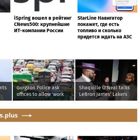
iSpring вошел в рейтинг
StarLine Навигатор
CNews500: крупнейшие
покажет, где есть
ИТ-компании России
топливо и сколько
придется ждать на АЗС
nts
Gurgaon Police ask
Shaquille O'Neal talks
offices to allow 'work
LeBron James' Lakers
from home' as heavy
legacy, why his new
rain floods roads again
76ers might be
s.plus
extremely 'dangerous'