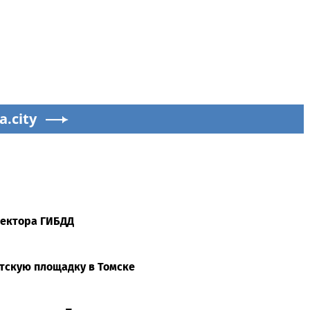
a.city
пектора ГИБДД
етскую площадку в Томске