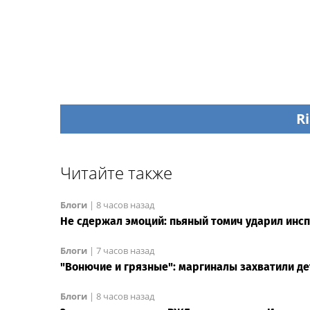
Ri
Читайте также
Блоги
|
8 часов назад
Не сдержал эмоций: пьяный томич ударил инс
Блоги
|
7 часов назад
"Вонючие и грязные": маргиналы захватили д
Блоги
|
8 часов назад