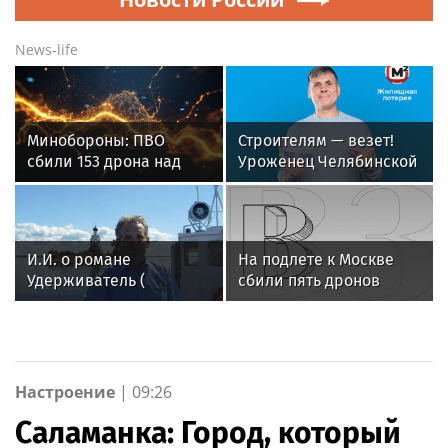
News-life
Минобороны: ПВО
Строителям — везет!
сбили 153 дрона над
Уроженец Челябинской
Россией за ночь 9
области выиграл 1 млн
августа
рублей в лотерею от
«Столото» и вложил его
в бизнес
И.И. о романе
На подлете к Москве
Удерживатель (
сбили пять дронов
Удерживающий сейчас
) русского вологодского
писателя и поэта
Андрея Малышева (
роман опубликован в
Настроение
|
09:26
2016 г. )
Саламанка: Город, который