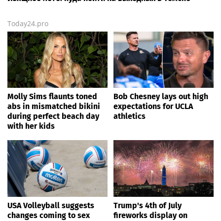
Today24.pro
Molly Sims flaunts toned
Bob Chesney lays out high
abs in mismatched bikini
expectations for UCLA
during perfect beach day
athletics
with her kids
USA Volleyball suggests
Trump's 4th of July
changes coming to sex
fireworks display on