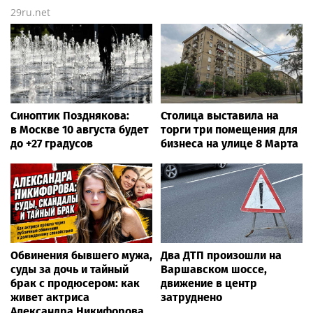
29ru.net
Синоптик Позднякова:
Столица выставила на
в Москве 10 августа будет
торги три помещения для
до +27 градусов
бизнеса на улице 8 Марта
Обвинения бывшего мужа,
Два ДТП произошли на
суды за дочь и тайный
Варшавском шоссе,
брак с продюсером: как
движение в центр
живет актриса
затруднено
Александра Никифорова