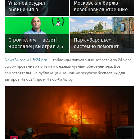
Ульянов осудил
Московская биржа
обвинения в
возобновила утренние
причастности России к
сессии 27 января 2025
пожарам во Франции
года
Строителям — везет!
Парк «Зарядье»
Ярославец выиграл 2,5
системно помогает
млн рублей в лотерею
ветеранам СВО и их
от «Столото» и
семьям
News24.pro
и
Life24.pro
— таблоиды популярных новостей за 24 часа,
переехал к морю
сформированных по темам с ежеминутным обновлением. Все
самостоятельные публикации на наших ресурсах бесплатны для
авторов Ньюс24.про и Ньюс-Лайф.ру.