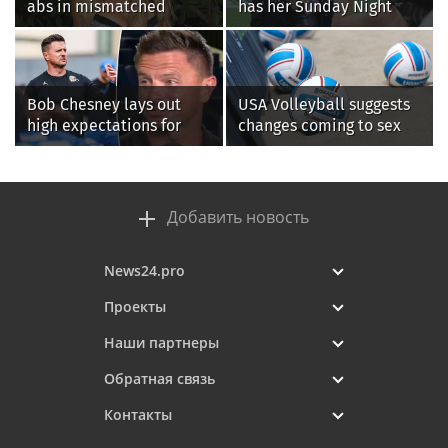
abs in mismatched
has her Sunday Night
bikini during perfect
Football fastball,
beach day with her kids
awkward Jim Harbaugh &
Baywatch Livvy Dunne!
Bob Chesney lays out
USA Volleyball suggests
high expectations for
changes coming to sex
UCLA athletics
testing, while junior
families raise male
athlete concerns
Добавить новость
News24.pro
Проекты
Наши партнеры
Обратная связь
Контакты