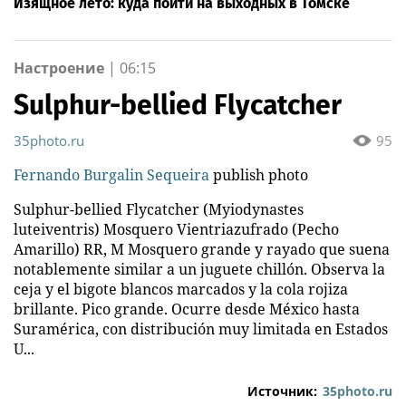
Изящное лето: куда пойти на выходных в Томске
Настроение
|
06:15
Sulphur-bellied Flycatcher
35photo.ru
95
Fernando Burgalin Sequeira
publish photo
Sulphur-bellied Flycatcher (Myiodynastes
luteiventris) Mosquero Vientriazufrado (Pecho
Amarillo) RR, M Mosquero grande y rayado que suena
notablemente similar a un juguete chillón. Observa la
ceja y el bigote blancos marcados y la cola rojiza
brillante. Pico grande. Ocurre desde México hasta
Suramérica, con distribución muy limitada en Estados
U...
Источник:
35photo.ru