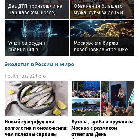
Два ДТП произошли на
Обвинения бывшего
Варшавском шоссе,
мужа, суды за дочь и
движение в центр
тайный брак с
затруднено
продюсером: как живет
актриса Александра
Никифорова
Ульянов осудил
Московская биржа
обвинения в
возобновила утренние
причастности России к
сессии 27 января 2025
пожарам во Франции
года
Экология в России и мире
Health.russia24.pro
Новый суперфуд для
Бузова, зумба и пружинки.
долголетия и омоложения:
Москва с размахом
чем полезны сардины
отметила День