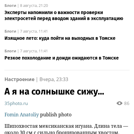
Блоги
|
8 августа, 21:20
Эксперты напомнили о важности проверки
электросетей перед вводом зданий в эксплуатацию
Блоги
|
7 августа, 11:41
Изящное лето: куда пойти на выходных в Томске
Блоги
|
7 августа, 11:41
Резкое похолодание и дожди ожидаются в Томске
Настроение
|
Вчера, 23:33
А я на солнышке сижу...
35photo.ru
86
Fomin Anatoliy
publish photo
Шипохвостая мексиканская игуана. Длина тела —
около 30 см с сильно бронированным хвостом.