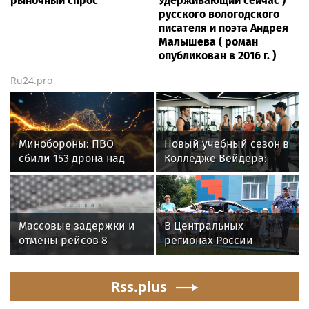
рыночный спрос
Удерживающий сейчас )
русского вологодского
писателя и поэта Андрея
Малышева ( роман
опубликован в 2016 г. )
Ru24.pro
Минобороны: ПВО
Новый учебный сезон в
сбили 153 дрона над
Колледже Вейдера:
Россией за ночь 9
стартовали очные
августа
программы подготовки
фитнес-тренеров и
специалистов
Массовые задержки и
В Центральных
индустрии здоровья
отмены рейсов 8
регионах России
августа: хаос в
продолжается
аэропортах России
ведомственная акция
Rss.plus
«Каникулы с
Росгвардией»