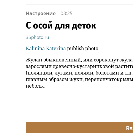
Настроение
|
03:25
С осой для деток
35photo.ru
Kalinina Katerina
publish photo
Жулан обыкновенный, или сорокопут-жулан
зарослями древесно-кустарниковой расти
(полянами, лугами, полями, болотами и т.п
главным образом жуки, перепончатокрылые
неболь...
Rs