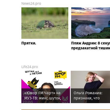
News24.pro
Прятки.
Пляж Андрин: 8 секу
предзакатной тиши
Life24.pro
«Юмор FM Чарт» на
Ольга Романив:
МУЗ‑ТВ: микс шуток,
признаки, что
песен и позитива
мужчина скоро
сделает предложе