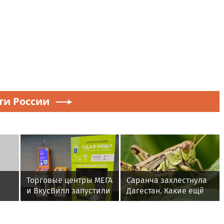
ти России
Торговые центры МЕГА
Саранча захлестнула
и ВкусВилл запустили
Дагестан. Какие ещё
у
совместный проект по
регионы России под
раздельному сбору
угрозой? Назван
вторсырья
худший сценарий