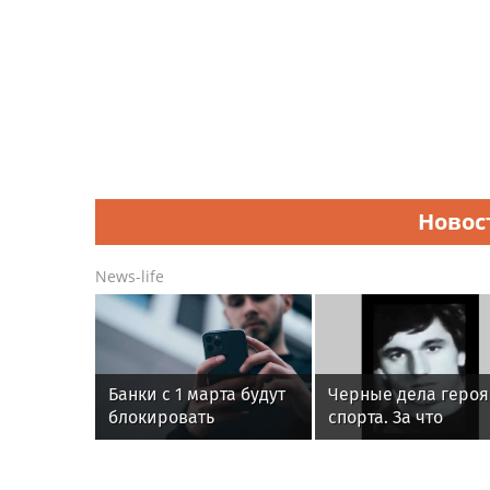
Новос
News-life
Банки с 1 марта будут
Черные дела героя
блокировать
спорта. За что
переводы при
расстреляли звезд
обнаружении вируса
дзюдо Тамаза
на устройстве
Намгалаури