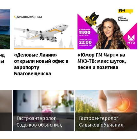
нд
«Деловые Линии»
«Юмор FM Чарт» на
ны
открыли новый офис в
МУЗ‑ТВ: микс шуток,
аэропорту
песен и позитива
Благовещенска
Гастроэнтеролог
Гастроэнтеролог
Садыков объяснил,
Садыков объяснил,
как сахар в рационе
как амброзия может
ние
ускоряет
влиять на ЖКТ