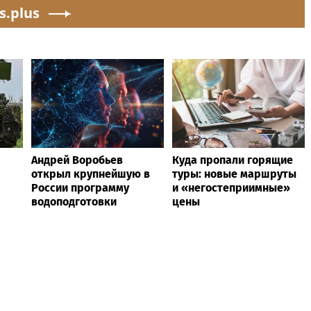
s.plus
изнашивание тканей
Андрей Воробьев
Куда пропали горящие
открыл крупнейшую в
туры: новые маршруты
России программу
и «негостеприимные»
водоподготовки
цены