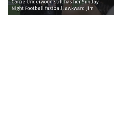
Новости на английском
Today24.pro
Carrie Underwood still has her Sunday
Night Football fastball, awkward Jim
Harbaugh & Baywatch Livvy Dunne!