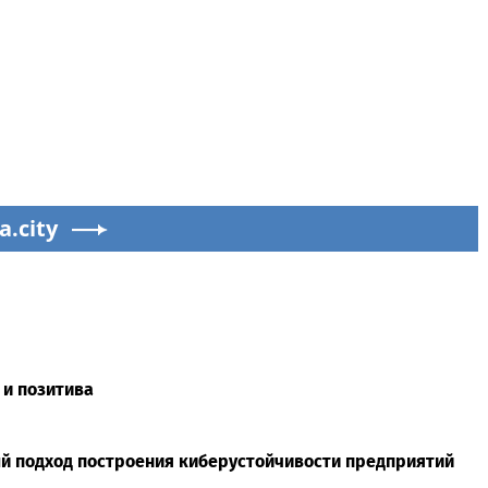
a.city
 и позитива
й подход построения киберустойчивости предприятий