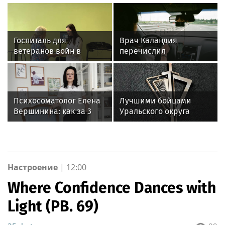
Госпиталь для
Врач Каландия
ветеранов войн в
перечислил
Екатеринбурге получил
заболевания, при
новое оборудование
которых нельзя водить
для реабилитации
автомобиль
Психосоматолог Елена
Лучшими бойцами
Вершинина: как за 3
Уральского округа
минуты вернуть себе
Росгвардии стали
равновесие
военнослужащие
озерского соединения
по охране важных
государственных
Настроение
|
12:00
объектов
Where Confidence Dances with
Light (PB. 69)