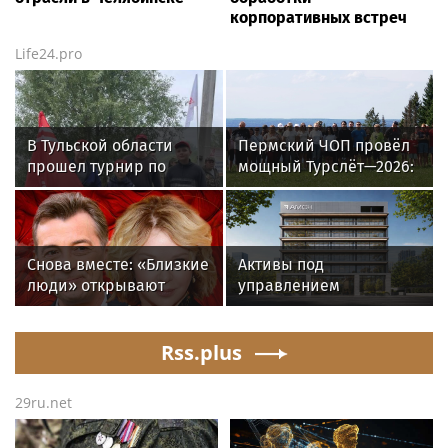
корпоративных встреч
Life24.pro
В Тульской области
Пермский ЧОП провёл
прошел турнир по
мощный Турслёт—2026:
рыбной ловле среди
фото, результаты и
команд
впечатления от
железнодорожников
мероприятия
Снова вместе: «Близкие
Активы под
люди» открывают
управлением
новый театральный
инвесткомпании AMCH
сезон
превысили $50 млн
Rss.plus
29ru.net