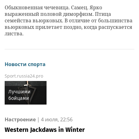
Обыкновенная чечевица. Самец. Ярко
выраженный половой диморфизм. Птица
семейства вьюрковых. В отличие от большинства
вьюрковых прилетает поздно, когда распускается
листва.
Новости спорта
Sport.russia24.pro
Лучшими
бойцами
Уральского
округа
Росгвардии
Настроение
|
4 июля, 22:56
стали
Western Jackdaws in Winter
военнослужащие
озерского