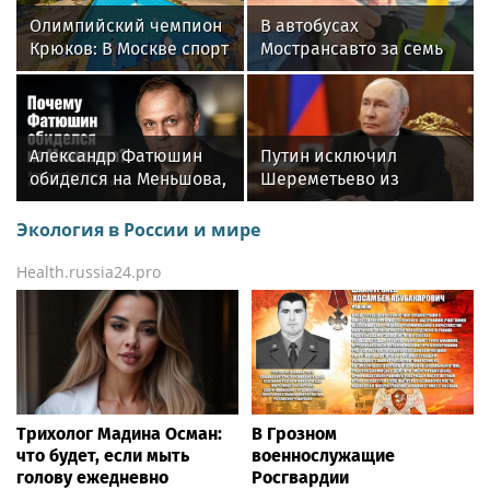
Олимпийский чемпион
В автобусах
Крюков: В Москве спорт
Мострансавто за семь
стал частью
месяцев 2026 года
повседневной жизни
выявили более 20
тысяч безбилетников
Александр Фатюшин
Путин исключил
обиделся на Меньшова,
Шереметьево из
когда не получил роль в
перечня
«Любви и голубях»
стратегических
Экология в России и мире
предприятий
Health.russia24.pro
Трихолог Мадина Осман:
В Грозном
что будет, если мыть
военнослужащие
голову ежедневно
Росгвардии