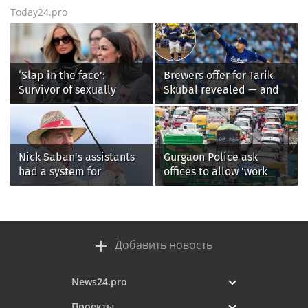
Today24.pro
‘Slap in the face’:
Brewers offer for Tarik
Survivor of sexually
Skubal revealed — and
explicit deepfakes
it’s better than the
lashes out over
Dodgers
Republicans stalling on
AOC’s AI crimes bill
Nick Saban's assistants
Gurgaon Police ask
had a system for
offices to allow 'work
sneaking onto golf
from home' as heavy rain
courses without him
floods roads again
knowing, until it
backfired
Добавить новость
News24.pro
Проекты