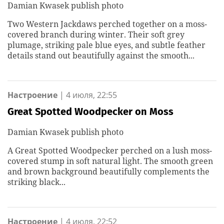
Damian Kwasek publish photo
соединения
по охране
Two Western Jackdaws perched together on a moss-
важных
covered branch during winter. Their soft grey
государственных
plumage, striking pale blue eyes, and subtle feather
объектов
details stand out beautifully against the smooth...
Настроение
|
4 июля, 22:55
Great Spotted Woodpecker on Moss
Damian Kwasek publish photo
A Great Spotted Woodpecker perched on a lush moss-
covered stump in soft natural light. The smooth green
and brown background beautifully complements the
striking black...
Настроение
|
4 июля, 22:52