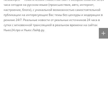
часа сегодня на русском языке (происшествия, авто, интернет,
настроение, блоги), с уникальной возможностью самостоятельной
публикации на интересующие Вас темы без цензуры и модерации в
режиме 24/7. Реальные новости от реальных источников 24 часа в
сутки с мгновенной трансляцией в реальном времени на сайтах
Ньюс24.про и Ньюс-Лайф.ру.
Персональные новости
Rss.plus
Рейтинг эффективности
Легенда "Динамо" Семшов
сенаторов Совета
заявил, что "Спартак" и
Федерации РФ. Итоги
"Краснодар" сыграют
весенней сессии-2026
вничью