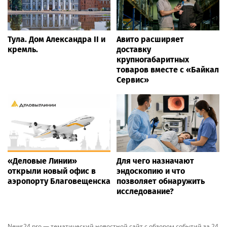
Тула. Дом Александра II и
Авито расширяет
кремль.
доставку
крупногабаритных
товаров вместе с «Байкал
Сервис»
«Деловые Линии»
Для чего назначают
открыли новый офис в
эндоскопию и что
аэропорту Благовещенска
позволяет обнаружить
исследование?
News24.pro — тематический новостной сайт с обзором событий за 24