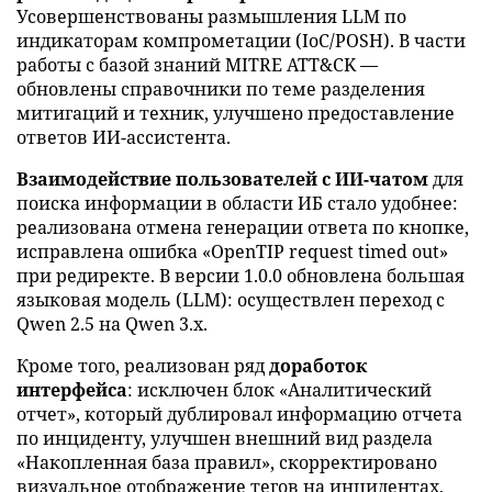
Усовершенствованы размышления LLM по
индикаторам компрометации (IoC/POSH). В части
работы с базой знаний MITRE ATT&CK —
обновлены справочники по теме разделения
митигаций и техник, улучшено предоставление
ответов ИИ-ассистента.
Взаимодействие пользователей с ИИ-чатом
для
поиска информации в области ИБ стало удобнее:
реализована отмена генерации ответа по кнопке,
исправлена ошибка «OpenTIP request timed out»
при редиректе. В версии 1.0.0 обновлена большая
языковая модель (LLM): осуществлен переход с
Qwen 2.5 на Qwen 3.x.
Кроме того, реализован ряд
доработок
интерфейса
: исключен блок «Аналитический
отчет», который дублировал информацию отчета
по инциденту, улучшен внешний вид раздела
«Накопленная база правил», скорректировано
визуальное отображение тегов на инцидентах,