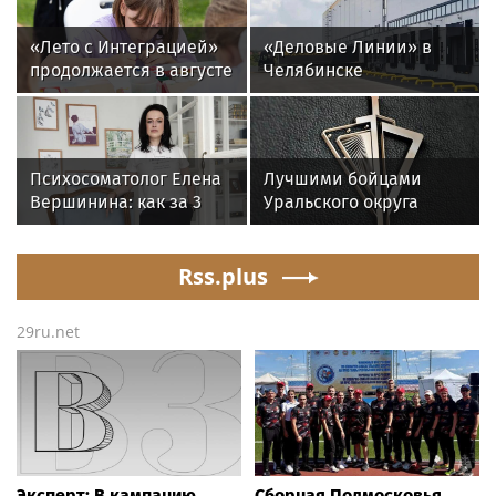
«Лето с Интеграцией»
«Деловые Линии» в
продолжается в августе
Челябинске
— заключительный
переезжают на новый
месяц программы
адрес
Психосоматолог Елена
Лучшими бойцами
Вершинина: как за 3
Уральского округа
минуты вернуть себе
Росгвардии стали
равновесие
военнослужащие
Rss.plus
озерского соединения
по охране важных
государственных
29ru.net
объектов
Эксперт: В кампанию
Сборная Подмосковья