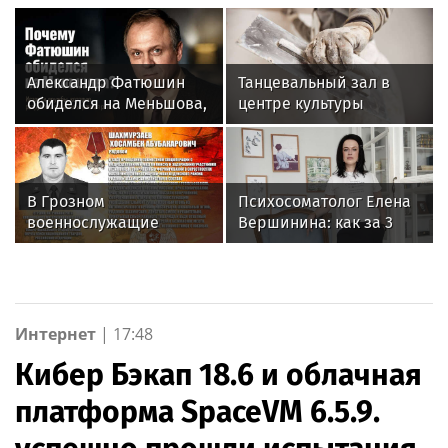
Александр Фатюшин
Танцевальный зал в
обиделся на Меньшова,
центре культуры
когда не получил роль в
«Хорошевский»
«Любви и голубях»
отремонтируют к 1
сентября
В Грозном
Психосоматолог Елена
военнослужащие
Вершинина: как за 3
Росгвардии
минуты вернуть себе
присоединились к
равновесие
всероссийской
донорской акции «От
сердца к сердцу»
Интернет
|
17:48
Кибер Бэкап 18.6 и облачная
платформа SpaceVM 6.5.9.