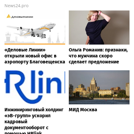
News24.pro
«Деловые Линии»
Ольга Романив: признаки,
открыли новый офис в
что мужчина скоро
аэропорту Благовещенска
сделает предложение
Инжиниринговый холдинг
МИД Москва
«эВ-групп» ускорил
кадровый
документооборот с
помощью HRlink