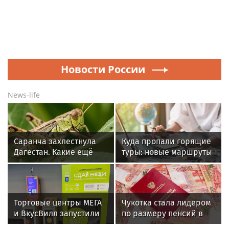
Новости России
News-life
Саранча захлестнула
Куда пропали горящие
Дагестан. Какие ещё
туры: новые маршруты
регионы России под
и «негостеприимные»
угрозой? Назван
цены
худший сценарий
Торговые центры МЕГА
Чукотка стала лидером
и ВкусВилл запустили
по размеру пенсий в
совместный проект по
России