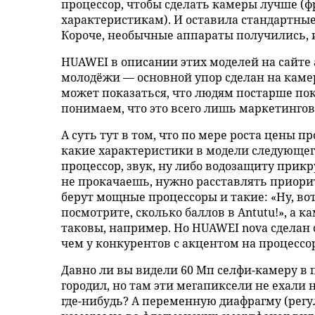
процессор, чтобы сделать камеры лучше (ф
характеристикам). И оставила стандартные
Короче, необычные аппараты получились, 
HUAWEI в описании этих моделей на сайте 
молодёжи — основной упор сделан на камер
может показаться, что людям постарше пок
понимаем, что это всего лишь маркетингов
А суть тут в том, что по мере роста цены 
какие характеристики в модели следующего
процессор, звук, ну либо водозащиту прикру
не прокачаешь, нужно расставлять приор
берут мощные процессоры и такие: «Ну, вот
посмотрите, сколько баллов в Antutu!», а 
таковы, например. Но HUAWEI nova сделан о
чем у конкурентов с акцентом на процессо
Давно ли вы видели 60 Мп селфи-камеру в п
городил, но там эти мегапиксели не ехали н
где-нибудь? А переменную диафрагму (рег