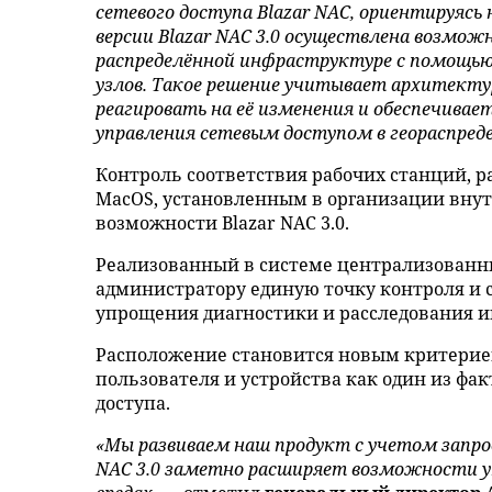
сетевого доступа Blazar NAC, ориентируяс
версии Blazar NAC 3.0 осуществлена возмо
распределённой инфраструктуре с помощью
узлов. Такое решение учитывает архитекту
реагировать на её изменения и обеспечивае
управления сетевым доступом в геораспред
Контроль соответствия рабочих станций,
MacOS, установленным в организации вн
возможности Blazar NAC 3.0.
Реализованный в системе централизованны
администратору единую точку контроля и 
упрощения диагностики и расследования и
Расположение становится новым критерие
пользователя и устройства как один из ф
доступа.
«Мы развиваем наш продукт с учетом запрос
NAC 3.0 заметно расширяет возможности у