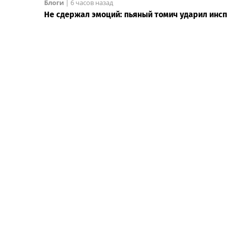
Блоги
|
6 часов назад
Не сдержал эмоций: пьяный томич ударил инс