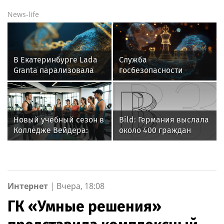
News-life
В Екатеринбурге Lada
Служба
Granta парализовала
госбезопасности
движение на
Узбекистана
Амундсена
приговорила
экстремистов к срокам
Новый учебный сезон в
Bild: Германия выслала
Колледже Вейдера:
около 400 граждан
стартовали очные
России с 2022 года
программы подготовки
фитнес-тренеров и
специалистов
индустрии здоровья
Интернет
|
Вчера, 18:08
ГК «Умные решения»