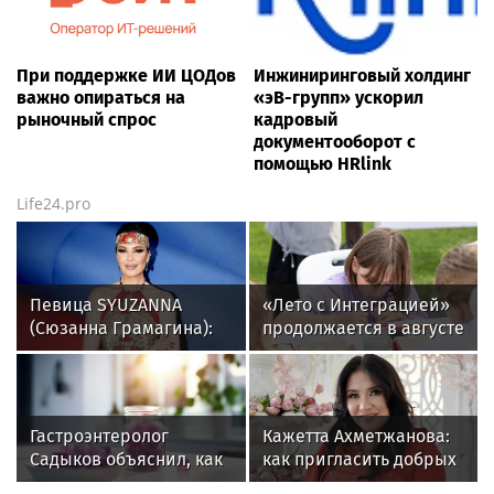
При поддержке ИИ ЦОДов
Инжиниринговый холдинг
важно опираться на
«эВ-групп» ускорил
рыночный спрос
кадровый
документооборот с
помощью HRlink
Life24.pro
Певица SYUZANNA
«Лето с Интеграцией»
(Сюзанна Грамагина):
продолжается в августе
как перестать
— заключительный
волноваться и начать
месяц программы
говорить спокойно
Гастроэнтеролог
Кажетта Ахметжанова:
Садыков объяснил, как
как пригласить добрых
сахар в рационе
духов в новый дом