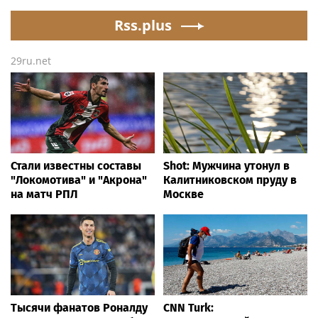
ускоряет изнашивание
тканей
Rss.plus
29ru.net
Стали известны составы
Shot: Мужчина утонул в
"Локомотива" и "Акрона"
Калитниковском пруду в
на матч РПЛ
Москве
Тысячи фанатов Роналду
CNN Turk: