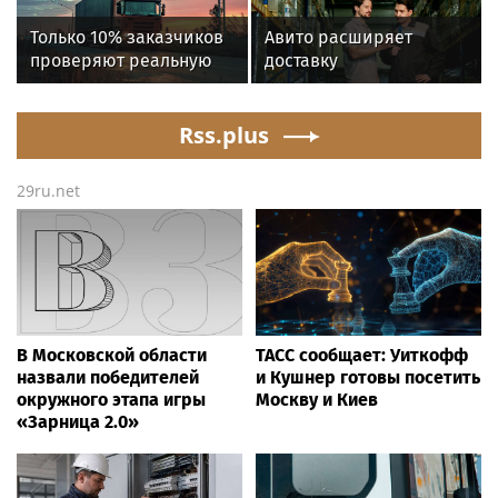
Только 10% заказчиков
Авито расширяет
проверяют реальную
доставку
готовность
крупногабаритных
перевозчиков к
товаров вместе с
переходу на ЭДО –
Rss.plus
«Байкал Сервис»
«Деловые Линии» и
«Ренессанс
29ru.net
страхование»
В Московской области
ТАСС сообщает: Уиткофф
назвали победителей
и Кушнер готовы посетить
окружного этапа игры
Москву и Киев
«Зарница 2.0»