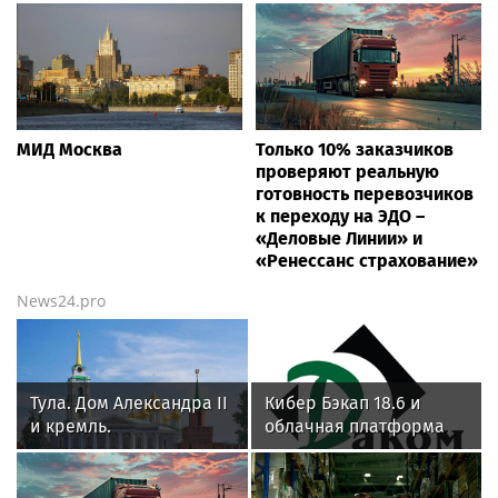
МИД Москва
Только 10% заказчиков
проверяют реальную
готовность перевозчиков
к переходу на ЭДО –
«Деловые Линии» и
«Ренессанс страхование»
News24.pro
Тула. Дом Александра II
Кибер Бэкап 18.6 и
и кремль.
облачная платформа
SpaceVM 6.5.9. успешно
прошли испытания на
совместимость