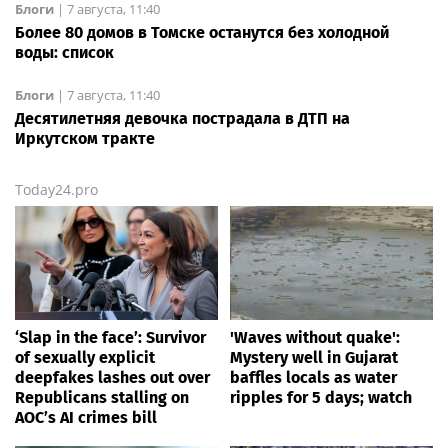
Блоги
|
7 августа, 11:40
Более 80 домов в Томске останутся без холодной
воды: список
Блоги
|
7 августа, 11:40
Десятилетняя девочка пострадала в ДТП на
Иркутском тракте
Today24.pro
‘Slap in the face’: Survivor
'Waves without quake':
of sexually explicit
Mystery well in Gujarat
deepfakes lashes out over
baffles locals as water
Republicans stalling on
ripples for 5 days; watch
AOC’s AI crimes bill