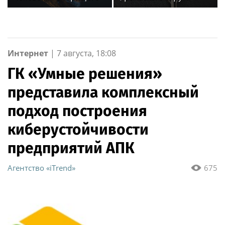
дома в Санкт-
Росгвардии стали
Петербурге
военнослужащие
озерского соединения
по охране важных
государственных
Интернет
|
7 августа, 18:08
объектов
ГК «Умные решения»
представила комплексный
подход построения
киберустойчивости
предприятий АПК
Агентство «iTrend»
675