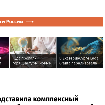
ти России
я
Куда пропали
В Екатеринбурге Lada
а
горящие туры: новые
Granta парализовала
уги
маршруты и
движение на
«негостеприимные»
Амундсена
цены
едставила комплексный