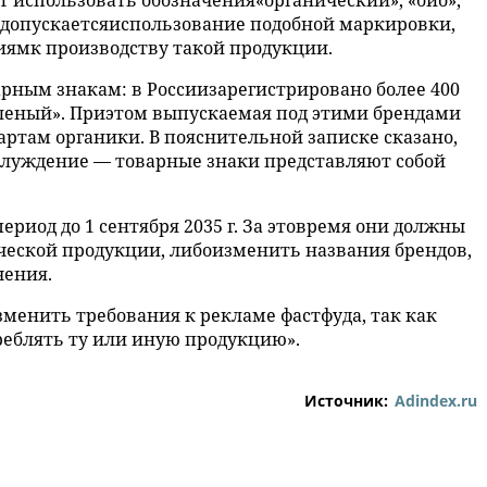
дет использовать обозначения«органический», «био»,
е допускаетсяиспользование подобной маркировки,
иямк производству такой продукции.
рным знакам: в Россиизарегистрировано более 400
еленый». Приэтом выпускаемая под этими брендами
ртам органики. В пояснительной записке сказано,
блуждение — товарные знаки представляют собой
риод до 1 сентября 2035 г. За этовремя они должны
ческой продукции, либоизменить названия брендов,
чения.
изменить требования к рекламе фастфуда, так как
еблять ту или иную продукцию».
Источник:
Adindex.ru