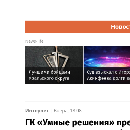
Новос
News-life
Лучшими бойцами
Суд взыскал с Игор
Уральского округа
Акинфеева долги з
Росгвардии стали
коммунальные усл
военнослужащие
озерского соединения
по охране важных
государственных
Интернет
|
Вчера, 18:08
объектов
ГК «Умные решения» пр