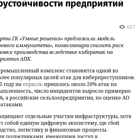
рустойчивости предприятий
607
ерты ГК «Умные решения» предложили модель
рового иммунитета», позволяющую снизить риск
овки производства вследствие кибератак на
приятия АПК.
промышленный комплекс становится одной из
лее популярных целей атак для киберпреступников.
5 году на
отрасль
пришлось около 20% атак на
ышленность, число инцидентов выросло примерно
%, а российские сельхозпредприятия, по оценке АО
 атаками.
ащищают отдельные участки инфраструктуры, хотя
 собой единую цифровую экосистему, где сбой
дство, логистику и финансовые процессы.
ми подрядчиками, имеющими доступ к