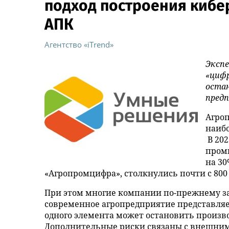
подход построения кибе
АПК
Агентство «iTrend»
Эксп
«циф
остан
пред
Агро
наибо
В 202
пром
на 30
«Агропромцифра», столкнулись почти с 800
При этом многие компании по-прежнему з
современное агропредприятие представляет
одного элемента может остановить произво
Дополнительные риски связаны с внешни