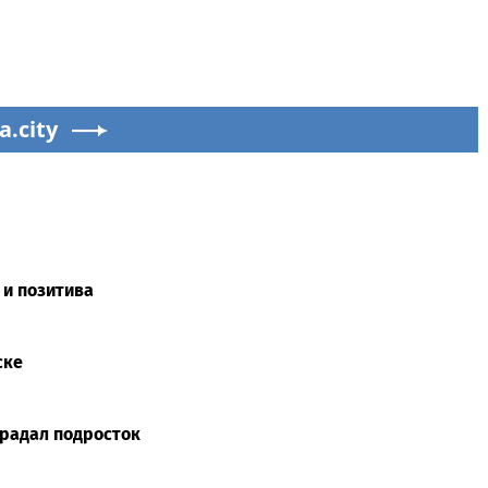
a.city
 и позитива
ске
традал подросток