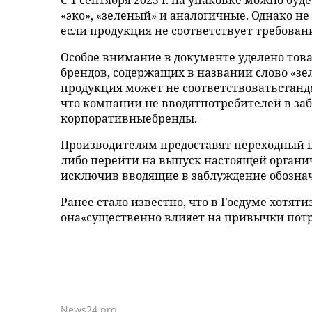
С 1 сентября 2025 г. на упаковке можно бу
«эко», «зеленый» и аналогичные. Однако н
если продукция не соответствует требован
Особое внимание в документе уделено това
брендов, содержащих в названии слово «з
продукция может не соответствоватьстанда
что компании не вводятпотребителей в за
корпоративныебренды.
Производителям предоставят переходный пе
либо перейти на выпуск настоящей органи
исключив вводящие в заблуждение обозна
Ранее стало известно, что в Госдуме хотят
она«существенно влияет на привычки потр
News24.pro