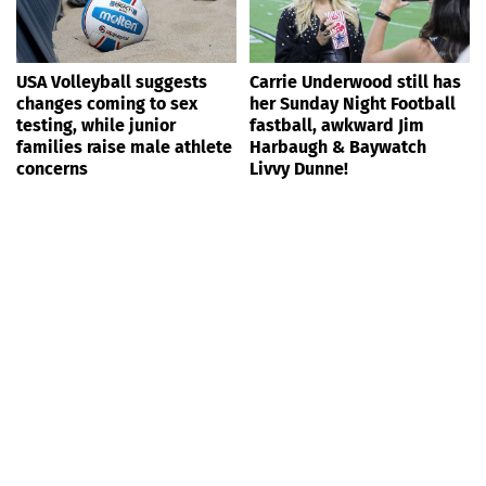
USA Volleyball suggests
Carrie Underwood still has
changes coming to sex
her Sunday Night Football
testing, while junior
fastball, awkward Jim
families raise male athlete
Harbaugh & Baywatch
concerns
Livvy Dunne!