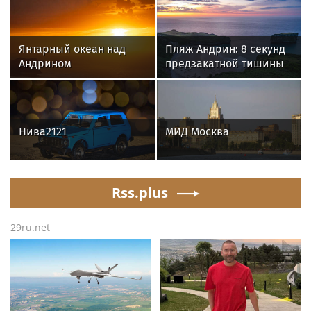
Янтарный океан над
Пляж Андрин: 8 секунд
Андрином
предзакатной тишины
Нива2121
МИД Москва
Rss.plus
29ru.net