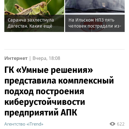
джазовом вузе
раздельному сбору
вторсырья
Саранча захлестнула
На Ильском НПЗ пять
Дагестан. Какие ещё
человек пострадали из-
регионы России под
за падения обломков
угрозой? Назван
БПЛА
худший сценарий
Интернет
|
Вчера, 18:08
ГК «Умные решения»
представила комплексный
подход построения
киберустойчивости
предприятий АПК
Агентство «iTrend»
622