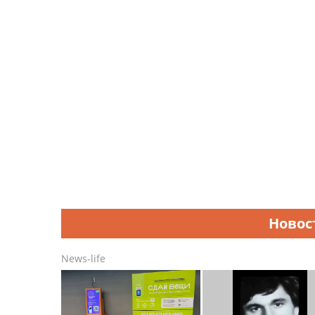
Новос
News-life