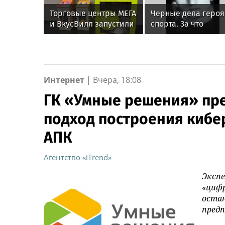
Торговые центры МЕГА
Черные дела героя
и ВкусВилл запустили
спорта. За что
совместный проект по
расстреляли звезд
раздельному сбору
дзюдо Тамаза
вторсырья
Намгалаури
Интернет
|
Вчера, 18:08
ГК «Умные решения» пр
подход построения кибе
АПК
Агентство «iTrend»
Эксп
«циф
остан
пред