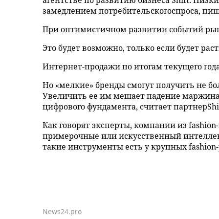
агентстве по развитию бизнеса Shift. Низ
замедлением потребительскогоспроса, пиш
При оптимистичном развитии событий рынок
Это будет возможно, только если будет рас
Интернет-продажи по итогам текущего года 
Но «мелкие» бренды смогут получить не бо
Увеличить ее им мешает падение маржинал
цифрового фундамента, считает партнерShif
Как говорят эксперты, компании из fashi
примерочные или искусственный интеллек
такие инструменты есть у крупных fashio
News24.pro