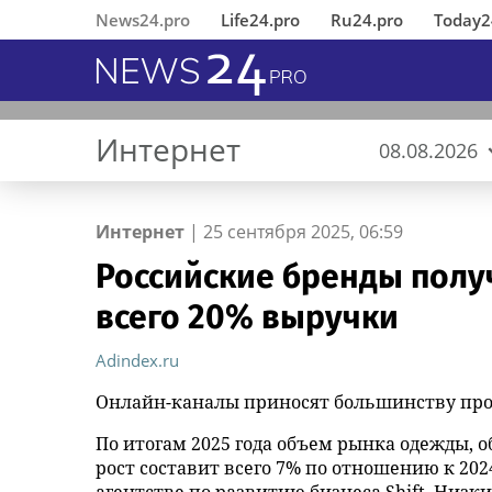
News24.pro
Life24.pro
Ru24.pro
Today2
Интернет
08.08.2026
Интернет
|
25 сентября 2025, 06:59
Российские бренды полу
В Ингушетии состоялось
«Деловые Линии» открыли
ГК «Умные решения»
рождение жемчужины
«Юмор FM Чарт» на МУЗ‑ТВ:
Вернувшиеся из 
«Деловые Линии
MWS AI выложил
Башня собора Св
Изящное лето: ку
всего 20% выручки
открытие
новый офис в аэропорту
представила комплексный
микс шуток, песен и позитива
Челябинске пере
«универсальный
Крестителя в ста
выходных в Томс
отреставрированного по
Благовещенска
подход построения
новый адрес
больших языков
Будвы, Черногор
инициативе
киберустойчивости
открытый доступ
Adindex.ru
республиканского МВД
предприятий АПК
Онлайн-каналы приносят большинству про
памятника первому Герою
России Суламбеку Осканову
По итогам 2025 года объем рынка одежды, 
рост составит всего 7% по отношению к 2024