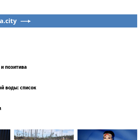
a.city
 и позитива
ой воды: список
м