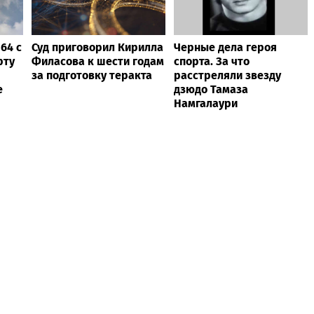
64 с
Суд приговорил Кирилла
Черные дела героя
рту
Филасова к шести годам
спорта. За что
за подготовку теракта
расстреляли звезду
е
дзюдо Тамаза
Намгалаури