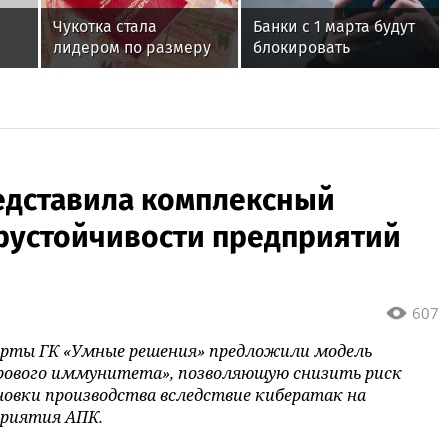
Чукотка стала
Банки с 1 марта будут
лидером по размеру
блокировать
у
пенсий в России
переводы при
обнаружении вируса
на устройстве
едставила комплексный
рустойчивости предприятий
607
ерты ГК «Умные решения» предложили модель
рового иммунитета», позволяющую снизить риск
овки производства вследствие кибератак на
приятия АПК.