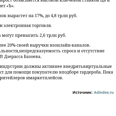
кийрост объясняется высокой ключевой ставкой ЦБ и
ет «Ъ».
 вырастет на 17%, до 4,8 трлн руб.
ти электронная торговля.
могут превысить 2,6 трлн руб.
лее 20% своей выручки изонлайн-каналов.
ьности,непредсказуемость спроса и отсутствие
t Дзерасса Базоева.
on-индустрии должны активнее внедрятьвиртуальные
т для помощи покупателю вподборе гардероба. Пока
n-ритейлеров имаркетплейсов.
Источник:
Adindex.ru