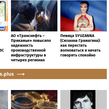
АО «Транснефть –
Певица SYUZANNA
Прикамье» повысило
(Сюзанна Грамагина):
надежность
как перестать
ЗС
производственной
волноваться и начать
инфраструктуры в
говорить спокойно
четырех регионах
s.plus