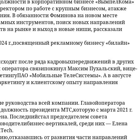
 должности в корпоративном бизнесе «ВымпелКома»
иректором по работе с крупным бизнесом, атакже
ния. В обязанности Фоминова на новом месте
ламных инструментов, поиск новых направлений
тв на рынке и выход в новые ниши, рассказали
2024 г.,посвященный рекламному бизнесу «билайн»
сходят после ряда кадровыхпередвижений в других
м оператора связипокинул Максим Пухальский, вице-
етингуПАО «Мобильные ТелеСистемы». А в августе
маркетингу и клиентскому опыту направления
не руководства всей компании. Главойоператора
 должность президента МТС,которую с марта 2021 г.
ена. Последнийстал председателем совета
ководителибизнес-вертикалей, среди них — Елена
Tech.
ию,отказавшись от развития части направлений