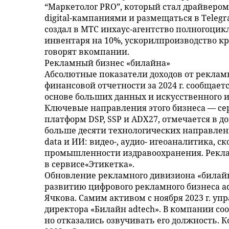
“Маркетолог PRO”, который стал драйвером
digital-кампаниями и размещаться в Teleg
создал в МТС инхаус-агентство полногоцик
инвентаря на 10%, ускорилпроизводство кре
говорят вкомпании.
Рекламный бизнес «билайна»
Абсолютные показатели доходов от рекламы
финансовой отчетности за 2024 г. сообщает
основе больших данных и искусственного ин
Ключевые направления этого бизнеса — с
платформ DSP, SSP и ADX27, отмечается в д
больше десяти технологических направлен
data и ИИ: видео-, аудио- игеоаналитика, с
промышленности издравоохранения. Рекла
в сервисе«Этикетка».
Обновление рекламного дивизиона «билайна
развитию цифрового рекламного бизнеса a
Ячкова. Самим активом с ноября 2023 г. у
директора «Билайн adtech». В компании соо
но отказались озвучивать его должность. 