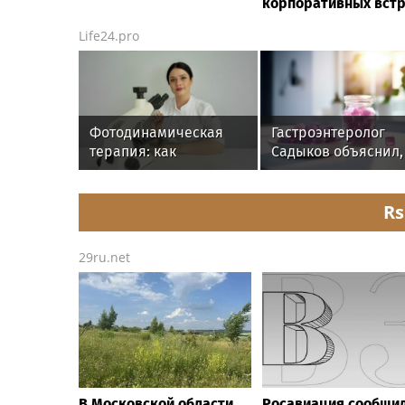
корпоративных вст
Life24.pro
Фотодинамическая
Гастроэнтеролог
терапия: как
Садыков объяснил,
современные
как сахар в рацион
технологии меняют
ускоряет
подход к лечению
изнашивание ткан
Rs
онкологии
29ru.net
В Московской области
Росавиация сообщил