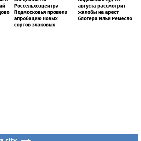
ий
Россельхозцентра
августа рассмотрит
дово
Подмосковья провели
жалобы на арест
апробацию новых
блогера Ильи Ремесло
сортов злаковых
a.city