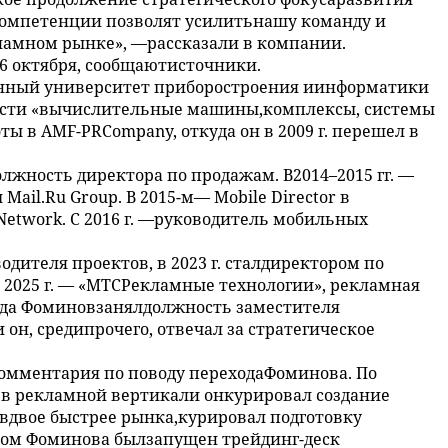
компетенции позволят усилитьнашу команду и
ламном рынке», —рассказали в компании.
6 октября, сообщаютисточники.
енный университет приборостроения иинформатики
ости «вычислительные машины,комплексы, системы
боты в AMF-PRCompany, откуда он в 2009 г. перешел в
 должность директора по продажам. В2014–2015 гг. —
il.Ru Group. В 2015-м— Mobile Director в
etwork. С 2016 г. —руководитель мобильных
одителя проектов, в 2023 г. сталдиректором по
с 2025 г. — «МТСРекламные технологии», рекламная
огода Фоминовзанялдолжность заместителя
 он, средипрочего, отвечал за стратегическое
комментария по поводу переходаФоминова. По
, в рекламной вертикали онкурировал создание
 вдвое быстрее рынка,курировал подготовку
твом Фоминова былзапущен трейдинг-деск