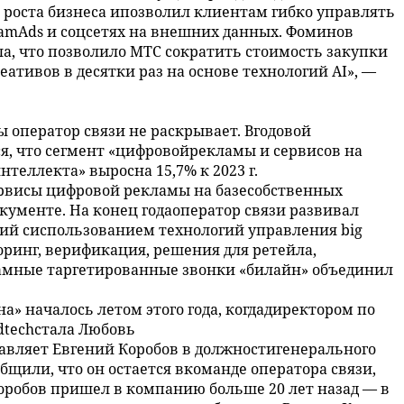
 роста бизнеса ипозволил клиентам гибко управлять
ramAds и соцсетях на внешних данных. Фоминов
ла, что позволило МТС сократить стоимость закупки
ативов в десятки раз на основе технологий AI», —
 оператор связи не раскрывает. Вгодовой
ся, что сегмент «цифровойрекламы и сервисов на
теллекта» выросна 15,7% к 2023 г.
ервисы цифровой рекламы на базесобственных
окументе. На конец годаоператор связи развивал
ий сиспользованием технологий управления big
коринг, верификация, решения для ретейла,
мные таргетированные звонки «билайн» объединил
» началось летом этого года, когдадиректором по
dtechстала Любовь
правляет Евгений Коробов в должностигенерального
бщили, что он остается вкоманде оператора связи,
Коробов пришел в компанию больше 20 лет назад — в