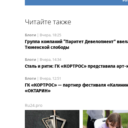
Читайте также
Блоги
|
Вчера, 18:25
Группа компаний “Паритет Девелопмент” ввел
Тюменской слободы
Блоги
|
Вчера, 14:34
Сталь и ритм: ГК «КОРТРОС» представила арт
Блоги
|
Вчера, 12:51
ГК «КОРТРОС» — партнер фестиваля «Калининг
«ОКТАРИН»
Ru24.pro