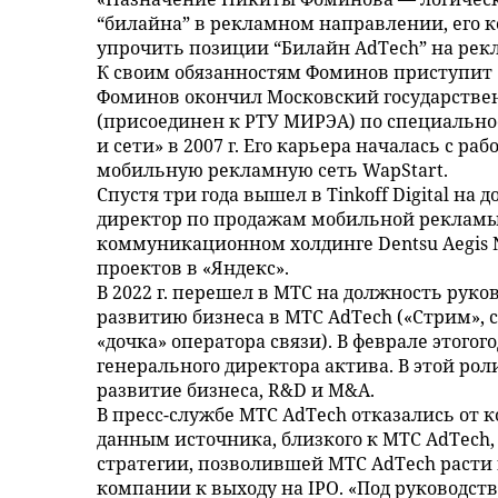
“билайна” в рекламном направлении, его 
упрочить позиции “Билайн AdTech” на рек
К своим обязанностям Фоминов приступит 
Фоминов окончил Московский государств
(присоединен к РТУ МИРЭА) по специальн
и сети» в 2007 г. Его карьера началась с ра
мобильную рекламную сеть WapStart.
Спустя три года вышел в Tinkoff Digital на
директор по продажам мобильной рекламы Ma
коммуникационном холдинге Dentsu Aegis N
проектов в «Яндекс».
В 2022 г. перешел в МТС на должность руков
развитию бизнеса в МТС AdTech («Стрим», 
«дочка» оператора связи). В феврале этог
генерального директора актива. В этой роли
развитие бизнеса, R&D и M&A.
В пресс-службе МТС AdTech отказались от 
данным источника, близкого к МТС AdTech
стратегии, позволившей МТС AdTech расти
компании к выходу на IPO. «Под руководс