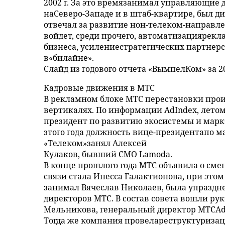
2002 г. За это времязанимал управляющие
наСеверо-Западе и в штаб-квартире, был д
отвечал за развитие нон-телеком-направле
войдет, среди прочего, автоматизациярек
бизнеса, усилениестратегических партнерс
в«билайне».
Слайд из годового отчета «ВымпелКом» за 
Кадровые движения в МТС
В рекламном блоке МТС перестановки прои
вертикалях. По информации AdIndex, лето
президент по развитию экосистемы и марк
этого года должность вице-президентапо 
«Телеком»занял Алексей
Кулаков, бывший СМО Lamoda.
В конце прошлого года МТС объявила о сме
связи стала Инесса Галактионова, при этом
занимал Вячеслав Николаев, была упраздн
директоров МТС. В состав совета вошли ру
Мельникова, генеральный директор МТСAd
Тогда же компания провелареструктуризац