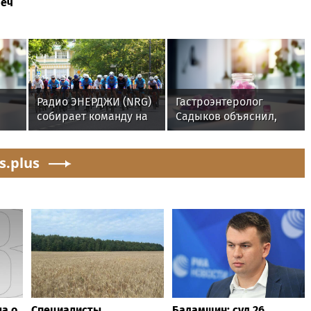
реч
Радио ЭНЕРДЖИ (NRG)
Гастроэнтеролог
собирает команду на
Садыков объяснил,
е
Tour de Russie в
как сахар в рационе
Петербурге
ускоряет
ей
s.plus
изнашивание тканей
а о
Специалисты
Бадамшин: суд 26