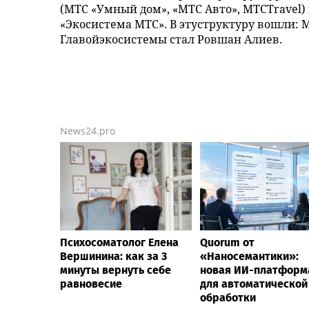
(МТС «Умный дом», «МТС Авто», МТСTravel)
«Экосистема МТС». В этуструктуру вошли: М
Главойэкосистемы стал Ровшан Алиев.
News24.pro
Психосоматолог Елена
Quorum от
Вершинина: как за 3
«Наносемантики»:
минуты вернуть себе
новая ИИ-платформ
равновесие
для автоматической
обработки