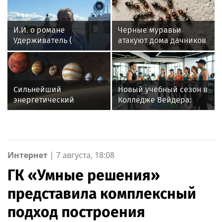
И.И. о романе
Черные муравьи
Удерживатель (
атакуют дома дачников
Удерживающий сейчас
) русского вологодского
писателя и поэта
Андрея Малышева (
Сильнейший
Новый учебный сезон в
роман опубликован в
энергетический
Колледже Вейдера:
2016 г. )
переворот: что
стартовали очные
принесет парад планет
программы подготовки
12 августа
фитнес-тренеров и
специалистов
индустрии здоровья
Интернет
|
7 августа, 18:08
ГК «Умные решения»
представила комплексный
подход построения