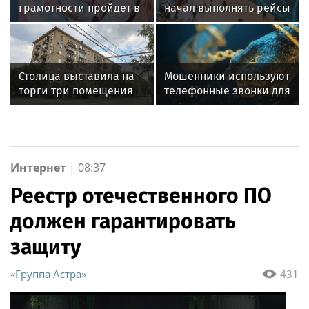
грамотности пройдет в
начал выполнять рейсы
рамках проекта «Лето в
по согласованию
Москве»
Столица выставила на
Мошенники используют
торги три помещения
телефонные звонки для
для бизнеса на улице 8
давления на жертв
Марта
Интернет
|
08:37
Реестр отечественного ПО
должен гарантировать
защиту
«Группа Астра»
431