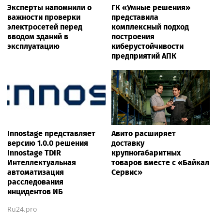
Эксперты напомнили о
ГК «Умные решения»
важности проверки
представила
электросетей перед
комплексный подход
вводом зданий в
построения
эксплуатацию
киберустойчивости
предприятий АПК
Innostage представляет
Авито расширяет
версию 1.0.0 решения
доставку
Innostage TDIR
крупногабаритных
Интеллектуальная
товаров вместе с «Байкал
автоматизация
Сервис»
расследования
инцидентов ИБ
Ru24.pro