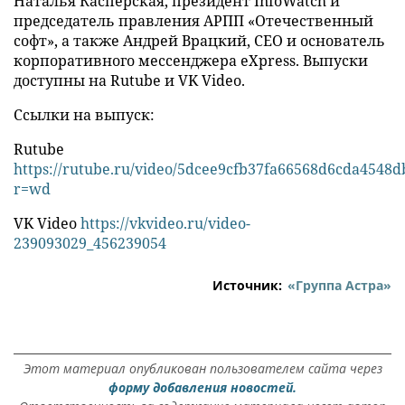
Наталья Касперская, президент InfoWatch и
председатель правления АРПП «Отечественный
софт», а также Андрей Врацкий, CEO и основатель
корпоративного мессенджера eXpress. Выпуски
доступны на Rutube и VK Video.
Ссылки на выпуск:
Rutube
https://rutube.ru/video/5dcee9cfb37fa66568d6cda4548d
r=wd
VK Video
https://vkvideo.ru/video-
239093029_456239054
Источник:
«Группа Астра»
Этот материал опубликован пользователем сайта через
форму добавления новостей.