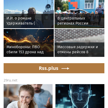
И.И. о романе
В Центральных
Удерживатель (
регионах России
Удерживающий сейчас
продолжается
) русского вологодского
ведомственная акция
писателя и поэта
«Каникулы с
Андрея Малышева (
Росгвардией»
Минобороны: ПВО
Массовые задержки и
роман опубликован в
сбили 153 дрона над
отмены рейсов 8
2016 г. )
Россией за ночь 9
августа: хаос в
августа
аэропортах России
Rss.plus
29ru.net