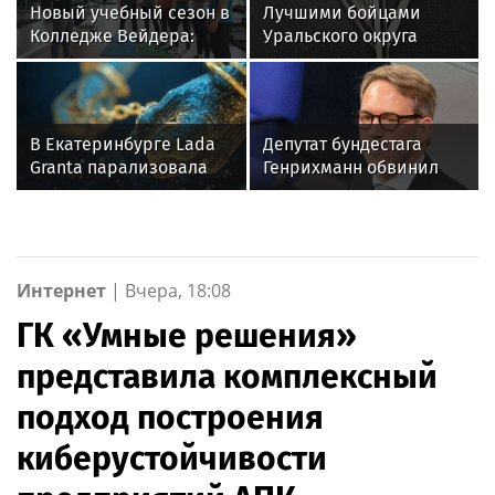
Новый учебный сезон в
Лучшими бойцами
Колледже Вейдера:
Уральского округа
стартовали очные
Росгвардии стали
программы подготовки
военнослужащие
фитнес-тренеров и
озерского соединения
специалистов
по охране важных
В Екатеринбурге Lada
Депутат бундестага
индустрии здоровья
государственных
Granta парализовала
Генрихманн обвинил
объектов
движение на
Россию в игре без
Амундсена
правил
Интернет
|
Вчера, 18:08
ГК «Умные решения»
представила комплексный
подход построения
киберустойчивости