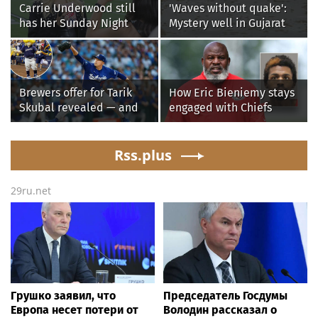
Carrie Underwood still
'Waves without quake':
has her Sunday Night
Mystery well in Gujarat
Football fastball,
baffles locals as water
awkward Jim Harbaugh &
ripples for 5 days; watch
Baywatch Livvy Dunne!
Brewers offer for Tarik
How Eric Bieniemy stays
Skubal revealed — and
engaged with Chiefs
it’s better than the
while tending to wife,
Dodgers
who recovers from
Rss.plus
alleged shooting by son
29ru.net
Грушко заявил, что
Председатель Госдумы
Европа несет потери от
Володин рассказал о