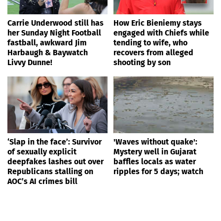
Carrie Underwood still has
How Eric Bieniemy stays
her Sunday Night Football
engaged with Chiefs while
fastball, awkward Jim
tending to wife, who
Harbaugh & Baywatch
recovers from alleged
Livvy Dunne!
shooting by son
‘Slap in the face’: Survivor
'Waves without quake':
of sexually explicit
Mystery well in Gujarat
deepfakes lashes out over
baffles locals as water
Republicans stalling on
ripples for 5 days; watch
AOC’s AI crimes bill