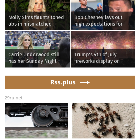
Molly Sims flaunts toned
Bob Chesney lays out
abs in mismatched
high expectations for
bikini during perfect
UCLA athletics
beach day with her kids
Carrie Underwood still
Trump's 4th of July
has her Sunday Night
fireworks display on
Football fastball,
National Mall confirmed
awkward Jim Harbaugh &
as largest in history
Baywatch Livvy Dunne!
Rss.plus
29ru.net