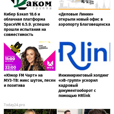
Кибер Бэкап 18.6 и
«Деловые Линии»
облачная платформа
открыли новый офис в
SpaceVM 6.5.9. успешно
аэропорту Благовещенска
прошли испытания на
совместимость
«Юмор FM Чарт» на
Инжиниринговый холдинг
МУЗ‑ТВ: микс шуток, песен
«эВ-групп» ускорил
и позитива
кадровый
документооборот с
помощью HRlink
Today24.pro