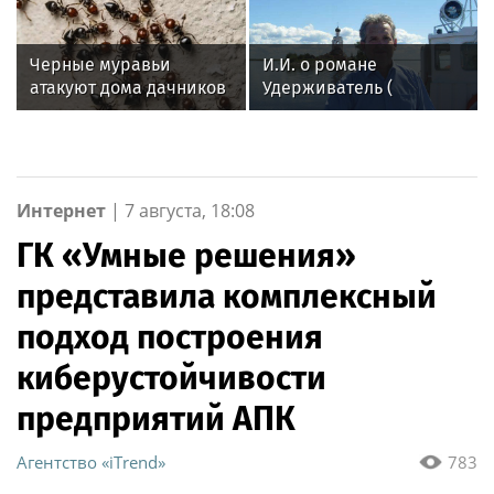
рабочую неделю в 2027
охраны Росгвардии по
году
Иркутской области
принял участие во
Черные муравьи
И.И. о романе
Всероссийском
атакуют дома дачников
Удерживатель (
совещании-семинаре в
Удерживающий сейчас
Нижнем Новгороде
) русского вологодского
писателя и поэта
Андрея Малышева (
роман опубликован в
Интернет
|
7 августа, 18:08
2016 г. )
ГК «Умные решения»
представила комплексный
подход построения
киберустойчивости
предприятий АПК
Агентство «iTrend»
783