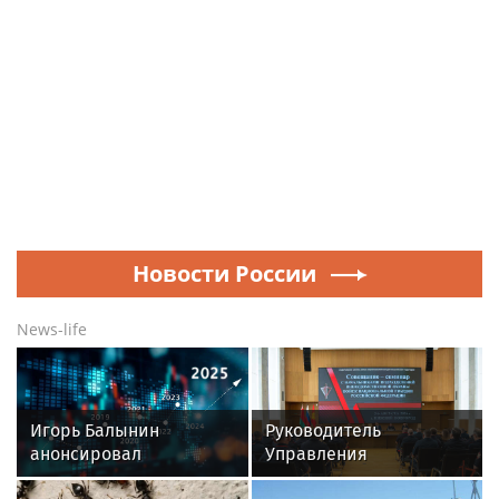
Новости России
News-life
Игорь Балынин
Руководитель
анонсировал
Управления
шестидневную
вневедомственной