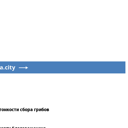
a.city
тонкости сбора грибов