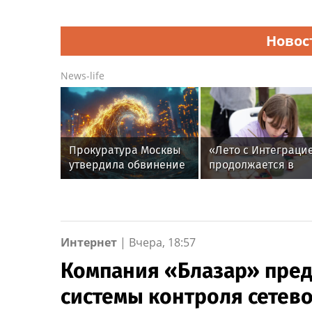
Новос
News-life
Прокуратура Москвы
«Лето с Интеграци
утвердила обвинение
продолжается в
за подставное ДТП и
августе —
нападение
заключительный
месяц программы
Интернет
|
Вчера, 18:57
Компания «Блазар» пред
системы контроля сетевог