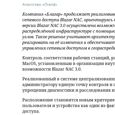
Агентство «iTrend»
Компания «Блазар» продолжает реализовы
сетевого доступа Blazar NAC, ориентируяс
версии Blazar NAC 3.0 осуществлена возмо
распределённой инфраструктуре с помощью
узлов. Такое решение учитывает архитекту
реагировать на её изменения и обеспечивае
управления сетевым доступом в геораспред
Контроль соответствия рабочих станций,
MacOS, установленным в организации вн
возможности Blazar NAC 3.0.
Реализованный в системе централизованны
администратору единую точку контроля и 
упрощения диагностики и расследования и
Расположение становится новым критерие
пользователя и устройства как один из ф
доступа.