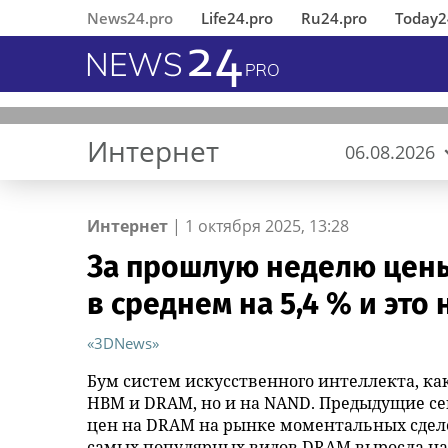
News24.pro
Life24.pro
Ru24.pro
Today2
Интернет
06.08.2026
Интернет
|
1 октября 2025, 13:28
За прошлую неделю цены
В Ингушетии состоялось
«Деловые Линии» открыли
MWS AI выложила
****
Пилота оштрафовали за
Вернувшиеся из 
«Деловые Линии
«ИНКА 4.0» пред
Помидорки
"Вонючие и гряз
открытие
новый офис в аэропорту
«универсальный фильтр» для
отклонение от маршрута
Челябинске пере
подход к создан
маргиналы захва
в среднем на 5,4 % и это
отреставрированного по
Благовещенска
больших языковых моделей в
полета под Томском
новый адрес
автоматического
площадку в Томс
инициативе
открытый доступ
производства
«3DNews»
республиканского МВД
памятника первому Герою
Бум систем искусственного интеллекта, как
России Суламбеку Осканову
HBM и DRAM, но и на NAND. Предыдущие с
цен на DRAM на рынке моментальных сдело
самых популярных видов DRAM выросла на 5