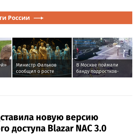
ти России
ей»
Министр Фальков
В Москве поймали
сообщил о росте
банду подростков-
популярности вузов в
автоподставщиков
регионах России
ставила новую версию
о доступа Blazar NAC 3.0