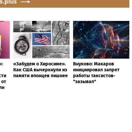
s.plus
»:
«Забудем о Хиросиме».
Внуково: Макаров
Как США вычеркнули из
инициировал запрет
сти
памяти японцев лишнее
работы таксистов-
 от
"зазывал"
лн