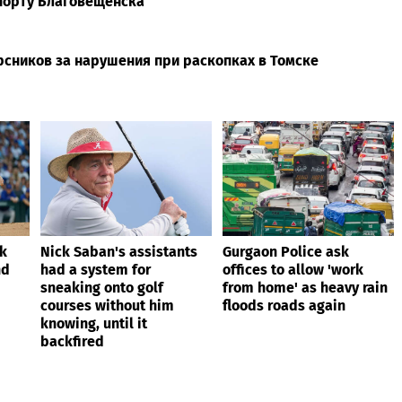
порту Благовещенска
рсников за нарушения при раскопках в Томске
ik
Nick Saban's assistants
Gurgaon Police ask
nd
had a system for
offices to allow 'work
sneaking onto golf
from home' as heavy rain
courses without him
floods roads again
knowing, until it
backfired