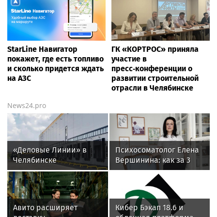
StarLine Навигатор
ГК «КОРТРОС» приняла
покажет, где есть топливо
участие в
и сколько придется ждать
пресс‑конференции о
на АЗС
развитии строительной
отрасли в Челябинске
News24.pro
«Деловые Линии» в
Психосоматолог Елена
Челябинске
Вершинина: как за 3
переезжают на новый
минуты вернуть себе
адрес
равновесие
Авито расширяет
Кибер Бэкап 18.6 и