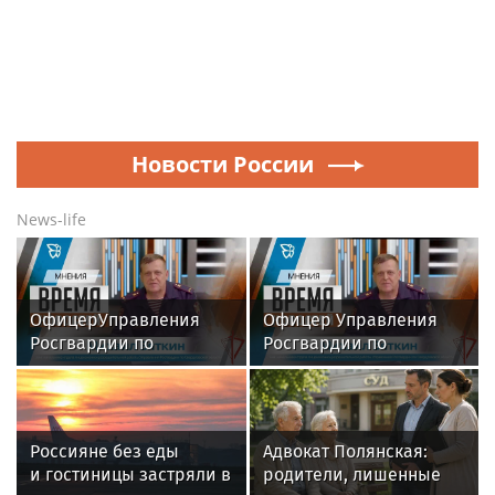
Новости России
News-life
ОфицерУправления
Офицер Управления
Росгвардии по
Росгвардии по
Свердловскойобласти
Свердловской области
стал гостем передачи в
стал гостем передачи в
эфиретелекомпании
эфире телекомпании
«Телекон»
«Телекон»
Россияне без еды
Адвокат Полянская:
и гостиницы застряли в
родители, лишенные