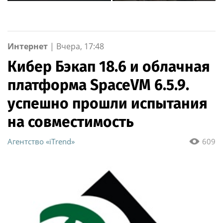
аэропорту Египта после
прав, не могут
отмены рейса
требовать алименты
с детей
Интернет
|
Вчера, 17:48
Кибер Бэкап 18.6 и облачная
платформа SpaceVM 6.5.9.
успешно прошли испытания
на совместимость
Агентство «iTrend»
609