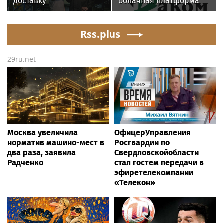
доставку
облачная платформа
крупногабаритных
SpaceVM 6.5.9. успешно
товаров вместе с
прошли испытания на
«Байкал Сервис»
Rss.plus
совместимость
29ru.net
Москва увеличила
ОфицерУправления
норматив машино-мест в
Росгвардии по
два раза, заявила
Свердловскойобласти
Радченко
стал гостем передачи в
эфиретелекомпании
«Телекон»