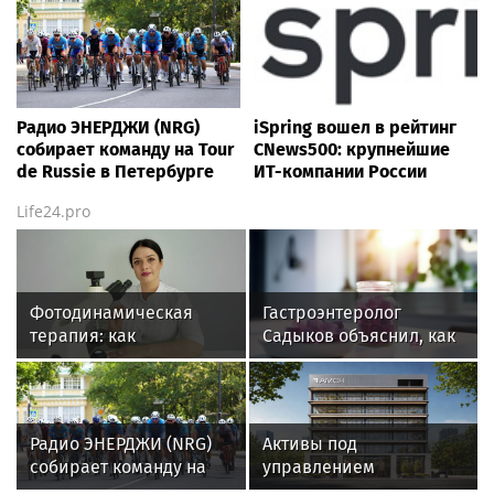
Радио ЭНЕРДЖИ (NRG)
iSpring вошел в рейтинг
собирает команду на Tour
CNews500: крупнейшие
de Russie в Петербурге
ИТ-компании России
Life24.pro
Фотодинамическая
Гастроэнтеролог
терапия: как
Садыков объяснил, как
современные
сахар в рационе
технологии меняют
ускоряет изнашивание
подход к лечению
тканей
онкологии
Радио ЭНЕРДЖИ (NRG)
Активы под
собирает команду на
управлением
Tour de Russie в
инвесткомпании AMCH