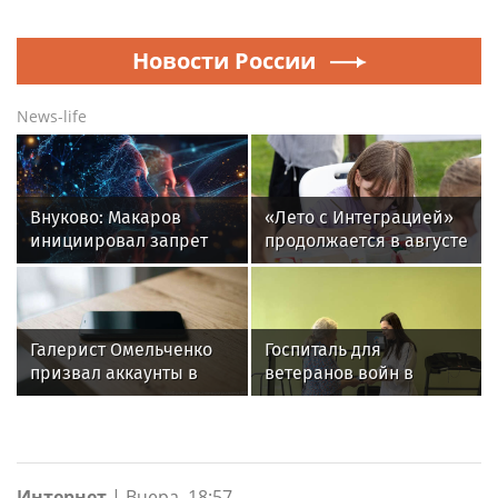
Новости России
News-life
Внуково: Макаров
«Лето с Интеграцией»
инициировал запрет
продолжается в августе
работы таксистов-
— заключительный
"зазывал"
месяц программы
Галерист Омельченко
Госпиталь для
призвал аккаунты в
ветеранов войн в
соцсетях признать
Екатеринбурге получил
интеллектуальной
новое оборудование
собственностью
для реабилитации
Интернет
|
Вчера, 18:57