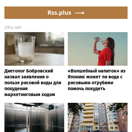
Петербурге
превысили $50 млн
Rss.plus
29ru.net
Диетолог Бобровский
«Волшебный напиток» из
назвал заявления о
Японии: может ли вода с
пользе рисовой воды для
рисовыми отрубями
похудения
помочь похудеть
маркетинговым ходом