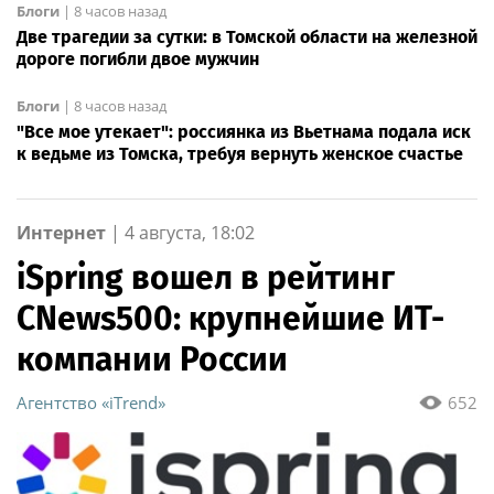
Блоги
|
8 часов назад
Две трагедии за сутки: в Томской области на железной
дороге погибли двое мужчин
Блоги
|
8 часов назад
"Все мое утекает": россиянка из Вьетнама подала иск
к ведьме из Томска, требуя вернуть женское счастье
Интернет
|
4 августа, 18:02
iSpring вошел в рейтинг
CNews500: крупнейшие ИТ-
компании России
Агентство «iTrend»
652