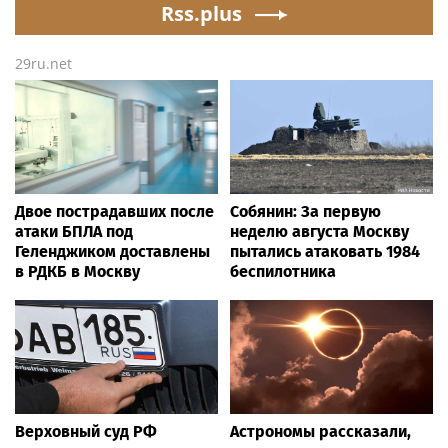
Republicans stalling on
Rss.plus
alleged shooting by son
AOC’s AI crimes bill
29ru.net
Двое пострадавших после
Собянин: За первую
атаки БПЛА под
неделю августа Москву
Геленджиком доставлены
пытались атаковать 1984
в РДКБ в Москву
беспилотника
Верховный суд РФ
Астрономы рассказали,