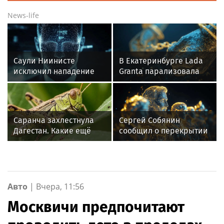
News-life
Саули Ниинисте
В Екатеринбурге Lada
исключил нападение
Granta парализовала
России на страны НАТО
движение на
Амундсена
Саранча захлестнула
Сергей Собянин
Дагестан. Какие ещё
сообщил о перекрытии
регионы России под
дорог в Москве 8 и 9
угрозой? Назван
августа
худший сценарий
Авто
|
Вчера, 11:56
Москвичи предпочитают